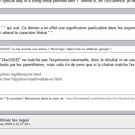
pecial way in a string literal prefixed with 'r'.
Même si, en l'occurrence, je ne 
." qui suit. Ce dernier a en effet une signification particulière dans les expr
 attend le caractère littéral ".".
cf1632" ca me renvoie une erreur. ( 'NoneType' object has no attribute 'groups' )
e "24xcf1632" ne matche pas l'expression rationnelle, donc le résultat m ne va
urés par les parenthèses, mais cela n'a de sens que si la chaîne matche l'ex
ython.org/library/re.html
rre.free.fr/python-trad/module-re.html
es ? Et pourtant ! Bienvenue dans la vraie vie :
http://thedailywtf.com/Articles/So-You-Hacked-Our
tiliser les regex
re 2009 à 11:37:18 »