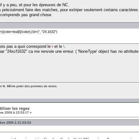
l y a peu, et pour les épreuves de NC.
lus précisément faire des matches, pour extirper seulement certains caractère
'y comprends pas grand chose.
)[color=teal]\[/color].(\d+)", "24.1632")
 vois pas a quoi correspond le
r
et le
\
.
ar "24xcf1632" ca me renvoie une erreur. ( 'NoneType' object has no attribute 
un lit. Même peler des pommes de terres.
tiliser les regex
re 2009 à 23:53:17 »
bre 2009 à 21:03:53