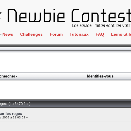
News
Challenges
Forum
Tutoriaux
FAQ
Liens util
Crackme
IRC
ClientSide
Newbi
Cryptographie
Liens
Forensics
chercher
Identifiez-vous
Parten
Hacking
Régle
Logique
Goodi
Programmation
 regex (Lu 6470 fois)
L'incu
Stéganographie
ser les regex
 2009 à 21:03:53 »
Wargame
Tous les challenges