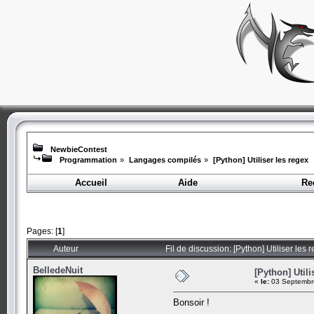
NewbieContest
Programmation
»
Langages compilés
»
[Python] Utiliser les regex
Accueil
Aide
Re
Pages: [
1
]
Auteur
Fil de discussion: [Python] Utiliser les
BelledeNuit
[Python] Utili
«
le:
03 Septembre
Bonsoir !