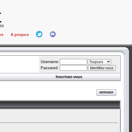
es
A propos
L'équipe
e Connect
Hall Of Fame
Username:
Password:
Inscrivez-vous
aires
ment
IMPRIMER
es
bateur