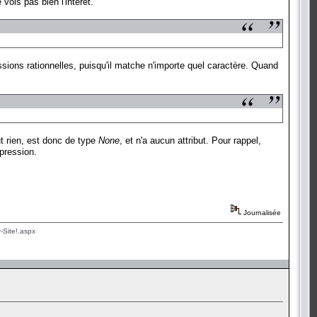
vois pas bien l'intérêt.
essions rationnelles, puisqu'il matche n'importe quel caractère. Quand
ut rien, est donc de type
None
, et n'a aucun attribut. Pour rappel,
pression.
Journalisée
-Site!.aspx