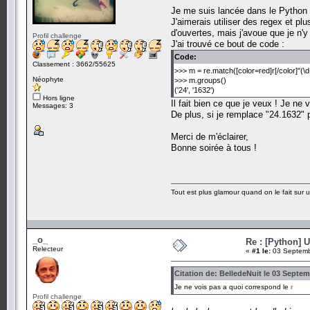
Je me suis lancée dans le Python i
J'aimerais utiliser des regex et p
d'ouvertes, mais j'avoue que je n
Profil challenge
J'ai trouvé ce bout de code :
Code:
Classement : 3662/55625
>>> m = re.match([color=red]r[/color]"(\d+
Néophyte
>>> m.groups()
('24', '1632')
Hors ligne
Il fait bien ce que je veux ! Je ne
Messages: 3
De plus, si je remplace "24.1632" p
Merci de m'éclairer,
Bonne soirée à tous !
Tout est plus glamour quand on le fait sur 
_o_
Re : [Python] U
Relecteur
«
#1 le:
03 Septemb
Citation de: BelledeNuit le 03 Septem
Je ne vois pas a quoi correspond le
r
Profil challenge