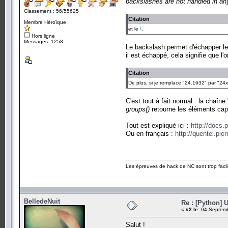
backslashes are not handled in any s
Classement : 56/55625
Citation
Membre Héroïque
et le
\
.
Hors ligne
Messages: 1258
Le backslash permet d'échapper le "
il est échappé, cela signifie que l'on
Citation
De plus, si je remplace "24.1632" par "24x
C'est tout à fait normal : la chaîn
groups()
retourne les éléments capt
Tout est expliqué ici :
http://docs.p
Ou en français :
http://quentel.pie
Les épreuves de hack de NC sont trop facil
BelledeNuit
Re : [Python] U
«
#2 le:
04 Septemb
Salut !