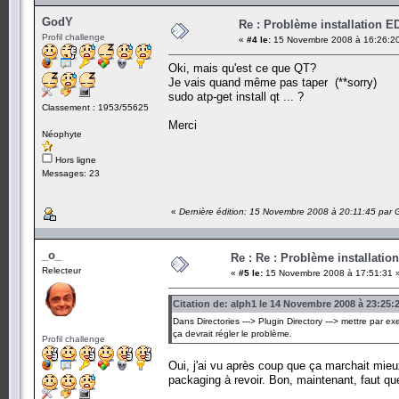
GodY
Re : Problème installation E
Profil challenge
«
#4 le:
15 Novembre 2008 à 16:26:2
Oki, mais qu'est ce que QT?
Je vais quand même pas taper (**sorry)
sudo atp-get install qt ... ?
Classement : 1953/55625
Merci
Néophyte
Hors ligne
Messages: 23
«
Dernière édition: 15 Novembre 2008 à 20:11:45 par
_o_
Re : Re : Problème installatio
Relecteur
«
#5 le:
15 Novembre 2008 à 17:51:31 
Citation de: alph1 le 14 Novembre 2008 à 23:25:
Dans Directories ---> Plugin Directory ---> mettre par exe
ça devrait régler le problème.
Profil challenge
Oui, j'ai vu après coup que ça marchait mieux
packaging à revoir. Bon, maintenant, faut que