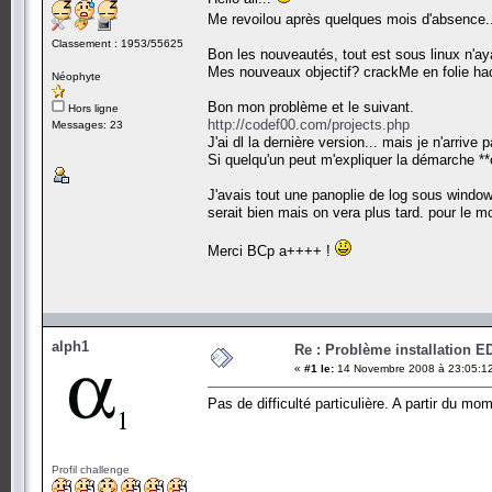
Me revoilou après quelques mois d'absence..
Classement : 1953/55625
Bon les nouveautés, tout est sous linux n'aya
Mes nouveaux objectif? crackMe en folie hacki
Néophyte
Bon mon problème et le suivant.
Hors ligne
http://codef00.com/projects.php
Messages: 23
J'ai dl la dernière version... mais je n'arrive 
Si quelqu'un peut m'expliquer la démarche **
J'avais tout une panoplie de log sous window
serait bien mais on vera plus tard. pour le 
Merci BCp a++++ !
alph1
Re : Problème installation E
«
#1 le:
14 Novembre 2008 à 23:05:1
Pas de difficulté particulière. A partir du m
Profil challenge