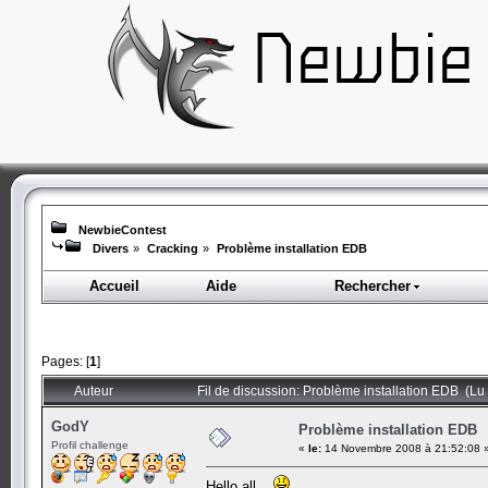
NewbieContest
Divers
»
Cracking
»
Problème installation EDB
Accueil
Aide
Rechercher
Pages: [
1
]
Auteur
Fil de discussion: Problème installation EDB (Lu 
GodY
Problème installation EDB
Profil challenge
«
le:
14 Novembre 2008 à 21:52:08 
Hello all...