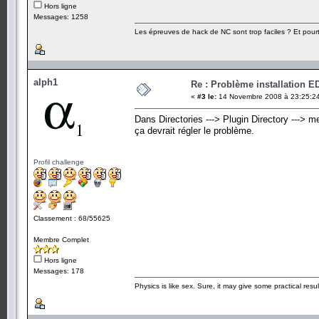
Hors ligne
Messages: 1258
Les épreuves de hack de NC sont trop faciles ? Et pourt
alph1
Re : Problème installation E
«
#3 le:
14 Novembre 2008 à 23:25:2
Dans Directories ---> Plugin Directory ---> me
ça devrait régler le problème.
Profil challenge
Classement : 68/55625
Membre Complet
Hors ligne
Messages: 178
Physics is like sex. Sure, it may give some practical resu