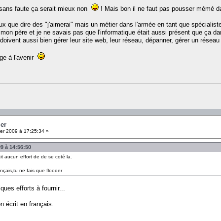
e sans faute ça serait mieux non
! Mais bon il ne faut pas pousser mémé dan
x que dire des "j'aimerai" mais un métier dans l'armée en tant que spécialiste
 de mon père et je ne savais pas que l'informatique était aussi présent que ça
s doivent aussi bien gérer leur site web, leur réseau, dépanner, gérer un réseau
ge à l'avenir
ier
er 2009 à 17:25:34 »
9 à 14:56:50
it aucun effort de de se coté la.
ançais,tu ne fais que flooder
ues efforts à fournir...
n écrit en français.