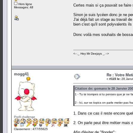
Hors ligne
Certes mais si ça pouvait se fair
Messages: 48
Sinon je suis lycéen donc je ne peu
J'ai déjà fait un stage au travail
bien c'est qu'il sont polyvalents il
Donc voilà mes souhaits de bossa
<-·._ Hey Mr Deejays _.·->
mogg41
Re : Votre Met
«
#115 le:
28 Janvi
Citation de: gomanx le 28 Janvier 200
1 - Tu te trompes si tu penses que je ne fa
2 - Ici, sur se topics on parle metier pas fr
1. Dans ce cas il reste encore quelq
Profil challenge
2. On parle peut être métier mais o
Classement : 477/55625
Afin d'éviter de "flooder":