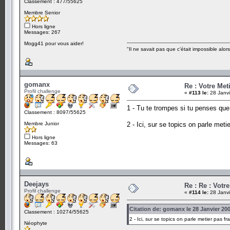
Classement : 477/55625
Membre Senior
Hors ligne
Messages: 267
Mogg41 pour vous aider!
"Il ne savait pas que c'était impossible alors 
gomanx
Re : Votre Met
Profil challenge
«
#113 le:
28 Janvi
1 - Tu te trompes si tu penses que 
Classement : 8097/55625
Membre Junior
2 - Ici, sur se topics on parle meti
Hors ligne
Messages: 63
Deejays
Re : Re : Votre
Profil challenge
«
#114 le:
28 Janvi
Citation de: gomanx le 28 Janvier 200
Classement : 10274/55625
2 - Ici, sur se topics on parle metier pas fr
Néophyte