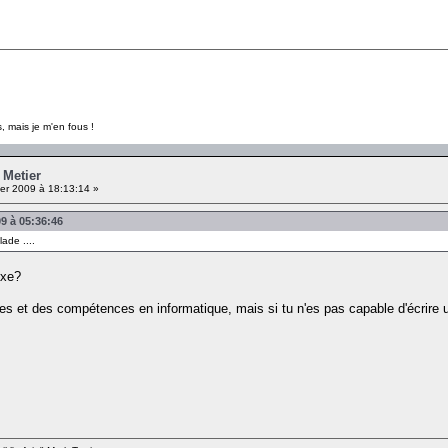
, mais je m'en fous !
 Metier
er 2009 à 18:13:14 »
9 à 05:36:46
ade ....
uxe?
es et des compétences en informatique, mais si tu n'es pas capable d'écrire un