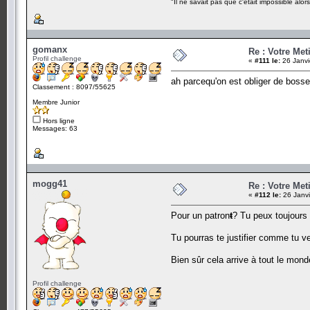
"Il ne savait pas que c'était impossible alors 
gomanx
Re : Votre Met
Profil challenge
«
#111 le:
26 Janvi
ah parcequ'on est obliger de bosse
Classement : 8097/55625
Membre Junior
Hors ligne
Messages: 63
mogg41
Re : Votre Met
«
#112 le:
26 Janvi
Pour un patron
t
? Tu peux toujours t
Tu pourras te justifier comme tu veu
Bien sûr cela arrive à tout le mon
Profil challenge