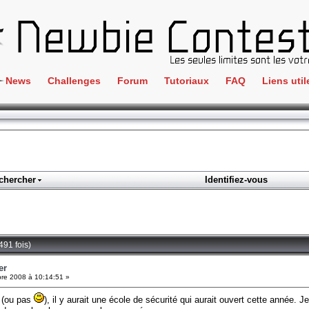
News
Challenges
Forum
Tutoriaux
FAQ
Liens util
Crackme
IRC
ClientSide
Newbi
Cryptographie
Liens
Forensics
chercher
Identifiez-vous
Parten
Hacking
Régle
Logique
Goodi
Programmation
491 fois)
L'incu
Stéganographie
er
re 2008 à 10:14:51 »
Wargame
s (ou pas
), il y aurait une école de sécurité qui aurait ouvert cette année. J
Tous les challenges