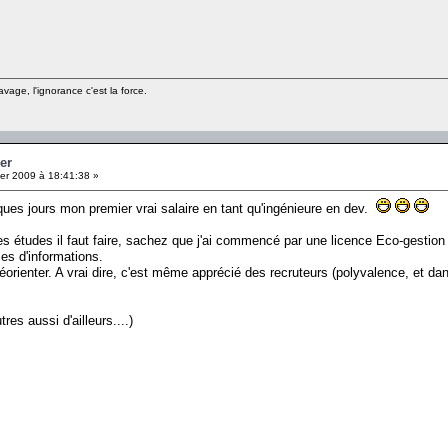
clavage, l'ignorance c'est la force.
er
er 2009 à 18:41:38 »
ues jours mon premier vrai salaire en tant qu'ingénieure en dev.
 études il faut faire, sachez que j'ai commencé par une licence Eco-gestion e
 d'informations.
orienter. A vrai dire, c'est même apprécié des recruteurs (polyvalence, et d
res aussi d'ailleurs....)