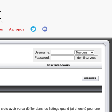
es
A propos
L'équipe
e Connect
Hall Of Fame
Username:
Password:
Inscrivez-vous
aires
ment
IMPRIMER
es
bateur
e crois avoir vu ca défiler dans les listings quand j'ai cherché pour une