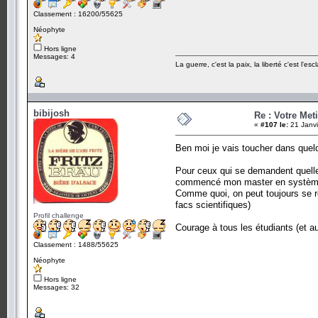
Classement : 16200/55625
Néophyte
Hors ligne
Messages: 4
La guerre, c'est la paix, la liberté c'est l'es
bibijosh
Re : Votre Meti
«
#107 le:
21 Janvi
Ben moi je vais toucher dans quelq
Pour ceux qui se demandent quelles
commencé mon master en systèmes
Comme quoi, on peut toujours se ré
facs scientifiques)
Profil challenge
Courage à tous les étudiants (et aut
Classement : 1488/55625
Néophyte
Hors ligne
Messages: 32