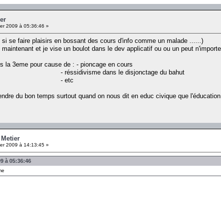
er
er 2009 à 05:36:46 »
 si se faire plaisirs en bossant des cours d'info comme un malade ......)
aintenant et je vise un boulot dans le dev applicatif ou ou un peut n'importe 
uis la 3eme pour cause de : - pioncage en cours
dans le disjonctage du bahut
etc
rendre du bon temps surtout quand on nous dit en educ civique que l'éducation 
 Metier
er 2009 à 14:13:45 »
9 à 05:36:46
me