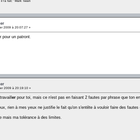
il l'a fait." Mark Twain
ier
er 2009 à 20:07:27 »
r pour un patront.
ier
er 2009 à 20:19:10 »
ravaill
er
pour toi, mais ce n'est pas en faisant 2 fautes par phrase que ton en
x, rien à mes yeux ne justifie le fait qu'on s'entête à vouloir faire des fautes
de mais ma tolérance à des limites.