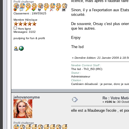
licence, mais après il faudrait fa
Profil challenge
Sinon, il y a l'exportation aux Et
Classement : 199/55625
sécurité.
Membre Héroïque
De souvenir, Orsay c'est plus orie
que les autres.
Hors ligne
Messages: 3102
Enjoy
poulping for fun & profit
The lsd
«
Dernière édition: 21 Janvier 2009 à 18:5
Newbie Contest Staff :
The lsd - Th3_l5D (IRC)
Statut :
Administrateur
Citation :
Cartésien désabusé : je pense, donc je suis
jehovanonyme
Re : Votre Meti
«
#106 le:
30 Octob
elle est a Maubeuge l'ecole , et pour
Profil challenge