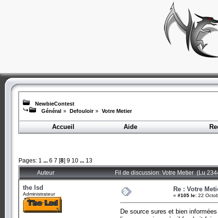
NewbieContest
Général
»
Defouloir
»
Votre Metier
Accueil
Aide
Re
Pages:
1
...
6
7
[
8
]
9
10
...
13
Auteur
Fil de discussion: Votre Metier (Lu 234
the lsd
Re : Votre Meti
Administrateur
«
#105 le:
22 Octob
De source sures et bien informée