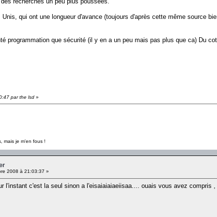
ire des recherches un peu plus poussées.
ats Unis, qui ont une longueur d'avance (toujours d'après cette même source bi
nté programmation que sécurité (il y en a un peu mais pas plus que ca) Du cot
0:47 par the lsd
»
, mais je m'en fous !
er
re 2008 à 21:03:37 »
 l'instant c'est la seul sinon a l'eisaiaiaiaeiisaa.... ouais vous avez compris , 