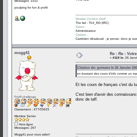
Messages: 3102
poulping for fun & profit
Newbie Contest Staff :
The lsd - Th3_l5D (IRC)
Statut :
Administrateur
Citation :
Cartésien désabusé : je pense, donc je suis
mogg41
Re : Re : Votre
«
#110 le:
26 Janvi
Citation de: gomanx le 26 Janvier 200
en bossant des cours d'info comme un mal
Et les cours de français c'est du l
C'est bien d'avoir des connaissanc
Profil challenge
donc de taff.
Classement : 477/55625
Membre Senior
Hors ligne
Messages: 267
Mogg41 pour vous aider!