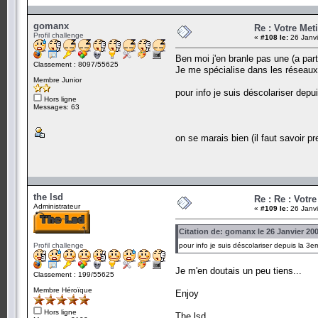
gomanx
Re : Votre Meti
Profil challenge
«
#108 le:
26 Janvi
Ben moi j'en branle pas une (a part
Classement : 8097/55625
Je me spécialise dans les réseaux m
Membre Junior
pour info je suis déscolariser dep
Hors ligne
- réssidivisme 
Messages: 63
- 
on se marais bien (il faut savoir p
the lsd
Re : Re : Votre
Administrateur
«
#109 le:
26 Janvi
Citation de: gomanx le 26 Janvier 200
Profil challenge
pour info je suis déscolariser depuis la 3e
Je m'en doutais un peu tiens...
Classement : 199/55625
Membre Héroïque
Enjoy
Hors ligne
The lsd