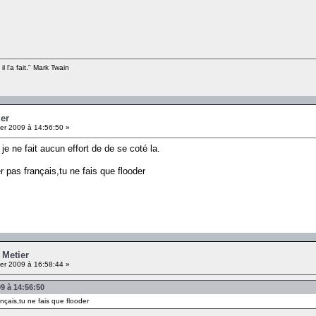
il l'a fait." Mark Twain
ier
er 2009 à 14:56:50 »
je ne fait aucun effort de de se coté la.
er pas français,tu ne fais que flooder
 Metier
er 2009 à 16:58:44 »
9 à 14:56:50
ançais,tu ne fais que flooder