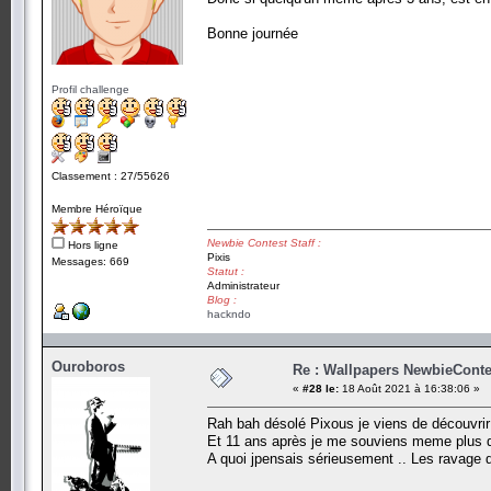
Bonne journée
Profil challenge
Classement : 27/55626
Membre Héroïque
Newbie Contest Staff :
Hors ligne
Pixis
Messages: 669
Statut :
Administrateur
Blog :
hackndo
Ouroboros
Re : Wallpapers NewbieConte
«
#28 le:
18 Août 2021 à 16:38:06 »
Rah bah désolé Pixous je viens de découvrir
Et 11 ans après je me souviens meme plus d
A quoi jpensais sérieusement .. Les ravage d