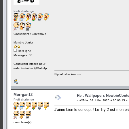
Profil challenge
Classement : 236/55626
Membre Junior
Hors ligne
Messages: 58
Consultant infosec pour
enfants /twitter:@On4r4p
Rip infoshacker.com
Morrgan12
Re : Wallpapers NewbieConte
Profil challenge
«
#29 le:
04 Juillet 2026 à 20:00:15 »
J'aime bien le concept ! Le Try 2 est mon pr
non classé(e).