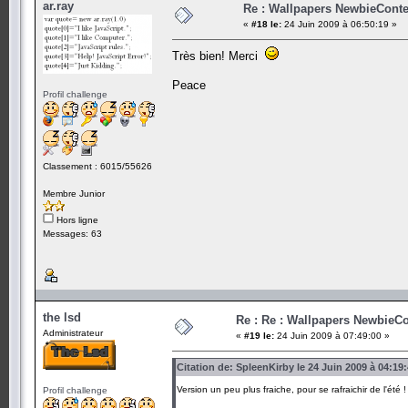
ar.ray
Re : Wallpapers NewbieConte
«
#18 le:
24 Juin 2009 à 06:50:19 »
Très bien! Merci
Peace
Profil challenge
Classement : 6015/55626
Membre Junior
Hors ligne
Messages: 63
the lsd
Re : Re : Wallpapers NewbieCo
Administrateur
«
#19 le:
24 Juin 2009 à 07:49:00 »
Citation de: SpleenKirby le 24 Juin 2009 à 04:19
Version un peu plus fraiche, pour se rafraichir de l'été 
Profil challenge