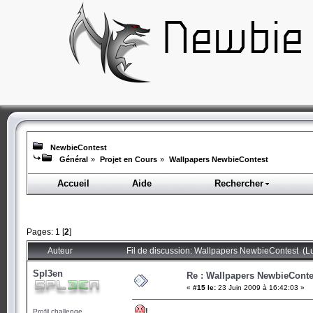
NewbieContest
Général
»
Projet en Cours
»
Wallpapers NewbieContest
Accueil
Aide
Rechercher
Pages:
1
[
2
]
Auteur
Fil de discussion: Wallpapers NewbieContest (L
Spl3en
Re : Wallpapers NewbieConte
«
#15 le:
23 Juin 2009 à 16:42:03 »
!
Profil challenge