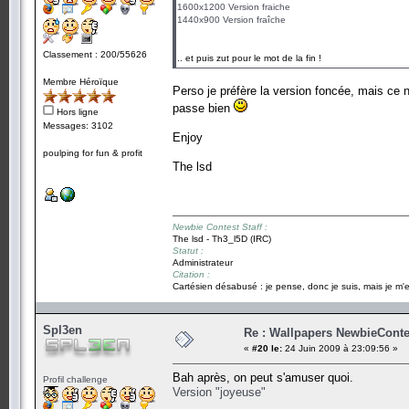
1600x1200 Version fraiche
1440x900 Version fraîche
Classement : 200/55626
.. et puis zut pour le mot de la fin !
Membre Héroïque
Perso je préfère la version foncée, mais ce 
passe bien
Hors ligne
Messages: 3102
Enjoy
poulping for fun & profit
The lsd
Newbie Contest Staff :
The lsd - Th3_l5D (IRC)
Statut :
Administrateur
Citation :
Cartésien désabusé : je pense, donc je suis, mais je m'e
Spl3en
Re : Wallpapers NewbieConte
«
#20 le:
24 Juin 2009 à 23:09:56 »
Bah après, on peut s'amuser quoi.
Profil challenge
Version "joyeuse"