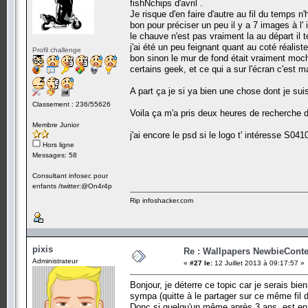
fishNchips d'avril .
Je risque d'en faire d'autre au fil du temps 
bon pour préciser un peu il y a 7 images à l' i
le chauve n'est pas vraiment la au départ il 
j'ai été un peu feignant quant au coté réalis
Profil challenge
bon sinon le mur de fond était vraiment moche
certains geek, et ce qui a sur l'écran c'est m
A part ça je si ya bien une chose dont je suis
Classement : 236/55626
Voila ça m'a pris deux heures de recherche d
Membre Junior
j'ai encore le psd si le logo t' intéresse S041
Hors ligne
Messages: 58
Consultant infosec pour
enfants /twitter:@On4r4p
Rip infoshacker.com
pixis
Re : Wallpapers NewbieConte
Administrateur
«
#27 le:
12 Juillet 2013 à 09:17:57 »
Bonjour, je déterre ce topic car je serais bie
sympa (quitte à le partager sur ce même fil 
Donc si quelqu'un même après 3 ans, est en p