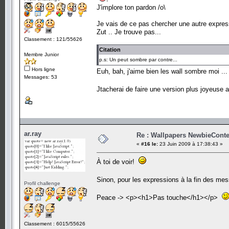
J'implore ton pardon /o\
Je vais de ce pas chercher une autre expres
Zut .. Je trouve pas...
Classement : 121/55626
Citation
Membre Junior
p.s: Un peut sombre par contre...
Hors ligne
Euh, bah, j'aime bien les wall sombre moi ..
Messages: 53
Jtacherai de faire une version plus joyeuse 
ar.ray
Re : Wallpapers NewbieConte
«
#16 le:
23 Juin 2009 à 17:38:43 »
À toi de voir!
Sinon, pour les expressions à la fin des mes
Profil challenge
Peace -> <p><h1>Pas touche</h1></p>
Classement : 6015/55626