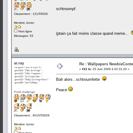
schtroumpf.
Classement : 121/55626
Membre Junior
Hors ligne
(ptain ça fait moins classe quand meme...
Messages: 53
ar.ray
Re : Wallpapers NewbieConte
«
#21 le:
25 Juin 2009 à 02:31:20 »
Bah alors...schtroumfette
Peace
Profil challenge
Classement : 6015/55626
Membre Junior
Hors ligne