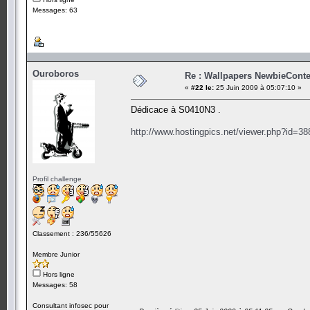
Messages: 63
Ouroboros
Re : Wallpapers NewbieConte
«
#22 le:
25 Juin 2009 à 05:07:10 »
Dédicace à S0410N3 .
http://www.hostingpics.net/viewer.php?id=3
Profil challenge
Classement : 236/55626
Membre Junior
Hors ligne
Messages: 58
Consultant infosec pour