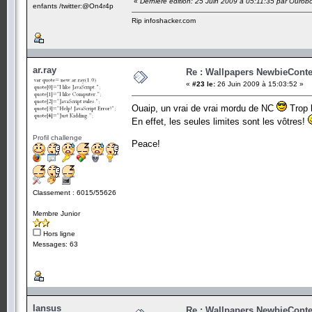
«
Dernière édition: 25 Juin 2009 à 05:11:35 par Ourob
enfants /twitter:@On4r4p
Rip infoshacker.com
ar.ray
Re : Wallpapers NewbieConte
«
#23 le:
26 Juin 2009 à 15:03:52 »
Ouaip, un vrai de vrai mordu de NC
Trop 
En effet, les seules limites sont les vôtres!
Profil challenge
Peace!
Classement : 6015/55626
Membre Junior
Hors ligne
Messages: 63
Iansus
Re : Wallpapers NewbieConte