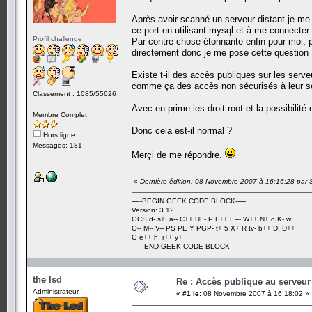
Après avoir scanné un serveur distant je me s
ce port en utilisant mysql et à me connecter
Profil challenge
Par contre chose étonnante enfin pour moi, 
directement donc je me pose cette question 
Existe t-il des accès publiques sur les serve
comme ça des accès non sécurisés à leur ser
Classement : 1085/55626
Avec en prime les droit root et la possibilité
Membre Complet
Donc cela est-il normal ?
Hors ligne
Messages: 181
Merçi de me répondre.
«
Dernière édition: 08 Novembre 2007 à 16:16:28 par
-----BEGIN GEEK CODE BLOCK-----
Version: 3.12
GCS d- s+: a-- C++ UL- P L++ E--- W++ N+ o K- w
O-- M-- V-- PS PE Y PGP- t+ 5 X+ R tv- b++ DI D++
G e++ h! r++ y+
------END GEEK CODE BLOCK------
the lsd
Re : Accès publique au serveur
Administrateur
«
#1 le:
08 Novembre 2007 à 16:18:02 »