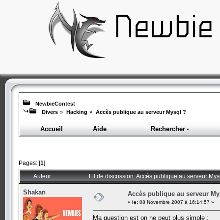
NewbieContest
Divers
»
Hacking
»
Accès publique au serveur Mysql ?
Accueil
Aide
Rechercher
Pages: [
1
]
Auteur
Fil de discussion: Accès publique au serveur Mys
Shakan
Accès publique au serveur My
«
le:
08 Novembre 2007 à 16:14:57 »
Ma question est on ne peut plus simple :