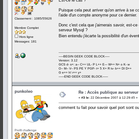
Est-ce le cas ?
Puisque cela peut arriver qu'on arrive à se 
l'aide d'un compte anonyme pour ce dernier.
Classement : 1085/55626
Donc c'est cela que j'aimerais savoir, est-ce
Membre Complet
serveur Mysql ?
Bien entendu j'écarte la possibilité d'un éve
Hors ligne
Messages: 181
-----BEGIN GEEK CODE BLOCK-----
Version: 3.12
GCS d- s+: a-- C++ UL- P L++ E--- W++ N+ o K- w
O-- M-- V-- PS PE Y PGP- t+ 5 X+ R tv- b++ DI D++
G e++ h! r++ y+
------END GEEK CODE BLOCK------
punkoleo
Re : Accès publique au serveur
«
#3 le:
22 Décembre 2007 à 12:29:45 »
comment tu fait pour savoir quel port sont o
Profil challenge