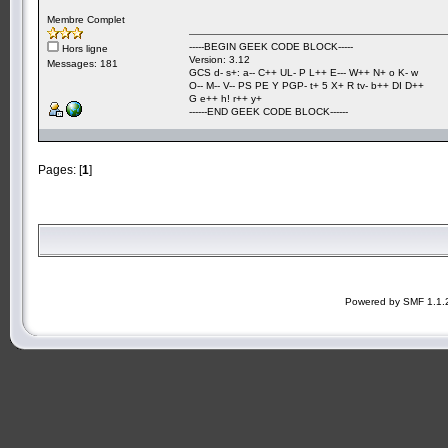
Membre Complet
-----BEGIN GEEK CODE BLOCK-----
Hors ligne
Version: 3.12
Messages: 181
GCS d- s+: a-- C++ UL- P L++ E--- W++ N+ o K- w
O-- M-- V-- PS PE Y PGP- t+ 5 X+ R tv- b++ DI D++
G e++ h! r++ y+
------END GEEK CODE BLOCK------
Pages: [
1
]
Powered by SMF 1.1.