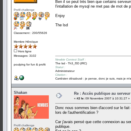
Ben il se peut très bien que certains serve
l'intallation de mysql ne met pas de mot de 
Profil challenge
Enjoy
The lsd
Classement : 200/55626
Membre Héroïque
Hors ligne
Messages: 3102
Newbie Contest Staff :
The lsd - Th3_l5D (IRC)
poulping for fun & profit
Statut :
Administrateur
Citation :
Cartésien désabusé : je pense, donc je suis, mais je m'e
Shakan
Re : Accès publique au serveur
«
#2 le:
09 Novembre 2007 à 10:31:27 »
Donc nous sommes bien d'accord sur le fait 
lors de l'authentification ?
Car j'avais pensé que cette connexion au ser
Profil challenge
publique.