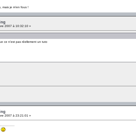
, mais je m'en fous !
ing
re 2007 à 10:32:10 »
ue ce n'est pas réellement un tuto
ing
re 2007 à 23:21:01 »
..........
?