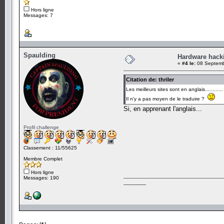
Hors ligne
Messages: 7
Spaulding
Hardware hack
«
#4 le:
08 Septemb
Citation de: thriler
Les meilleurs sites sont en anglais............
Il n'y a pas moyen de le traduire ?
Si, en apprenant l'anglais...
Profil challenge
Classement : 11/55625
Membre Complet
Hors ligne
Messages: 190
---------------