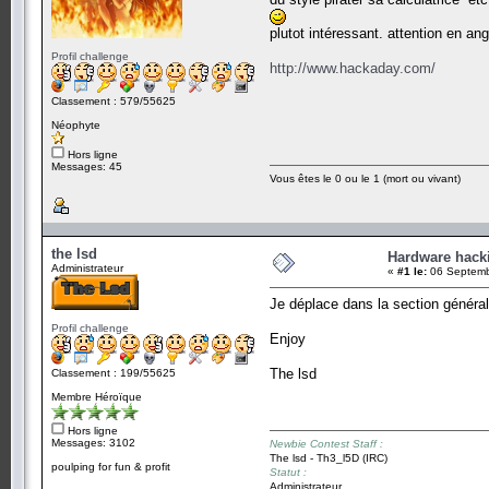
plutot intéressant. attention en angl
Profil challenge
http://www.hackaday.com/
Classement : 579/55625
Néophyte
Hors ligne
Messages: 45
Vous êtes le 0 ou le 1 (mort ou vivant)
the lsd
Hardware hack
Administrateur
«
#1 le:
06 Septemb
Je déplace dans la section général
Profil challenge
Enjoy
The lsd
Classement : 199/55625
Membre Héroïque
Hors ligne
Messages: 3102
Newbie Contest Staff :
The lsd - Th3_l5D (IRC)
poulping for fun & profit
Statut :
Administrateur