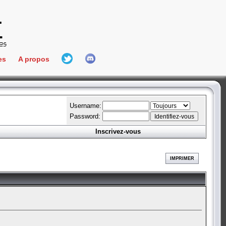
es
A propos
L'équipe
e Connect
Hall Of Fame
Username:
Password:
Inscrivez-vous
aires
ment
IMPRIMER
es
bateur