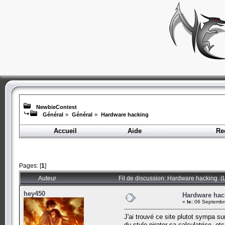
NewbieContest
Général
»
Général
»
Hardware hacking
Accueil
Aide
Re
Pages: [
1
]
Auteur
Fil de discussion: Hardware hacking (L
hey450
Hardware hac
«
le:
06 Septembre
J'ai trouvé ce site plutot sympa su
du style pirater sa calculatrice etc