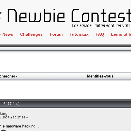
News
Challenges
Forum
Tutoriaux
FAQ
Liens util
Crackme
IRC
ClientSide
Newbi
Cryptographie
Liens
Forensics
chercher
Identifiez-vous
Parten
Hacking
Régle
Logique
Goodi
Programmation
u 6477 fois)
L'incu
Stéganographie
king
 2007 à 10:27:18 »
Wargame
r le hardware hacking...
Tous les challenges
 etc