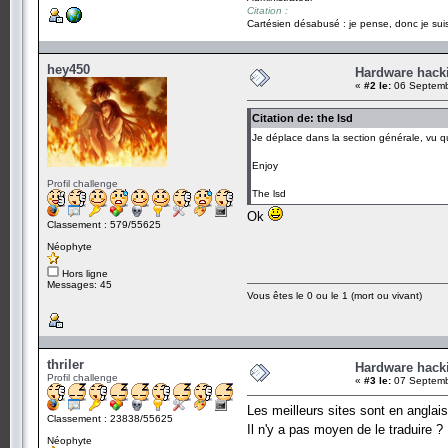
Citation :
Cartésien désabusé : je pense, donc je suis
hey450
Hardware hack
«
#2 le:
06 Septemb
Citation de: the lsd
Je déplace dans la section générale, vu q
Enjoy
Profil challenge
The lsd
Ok
Classement : 579/55625
Néophyte
Hors ligne
Messages: 45
Vous êtes le 0 ou le 1 (mort ou vivant)
thriler
Hardware hack
Profil challenge
«
#3 le:
07 Septemb
Les meilleurs sites sont en anglais..
Classement : 23838/55625
Il n'y a pas moyen de le traduire 
Néophyte