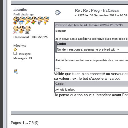
abaniko
Re : Re : Prog - IrcCaesar
Profil challenge
«
#129 le:
08 Septembre 2021 à 20:59
Citation de: Ivar le 24 Janvier 2020 à 20:05:33
Bonjour,
Classement : 1398/55625
Je n'arrive pas à accéder à l'épreuve avec mon code en
Code:
Néophyte
No ident response; username prefixed with ~
Hors ligne
Messages: 13
J'ai fait le tour des forums et impossible de comprend
Ivar,
Valide que tu es bien connecté au serveur
sa valeur : ex, le bot s'appellerai ivarbot
Code:
/whois ivarbot
Je pense que ton soucis intervient avant l'in
Pages:
1
...
7
8
[
9
]