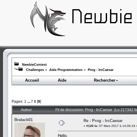
NewbieContest
Challenges
»
Aide Programmation
»
Prog - IrcCaesar
Accueil
Aide
Rechercher
Pages:
1
...
7
8
[
9
]
Auteur
Fil de discussion: Prog - IrcCaesar (Lu 217342 fo
Bratack01
Re : Prog - IrcCaesar
«
#120 le:
07 Mars 2017 à 14:06:19 
Hello,