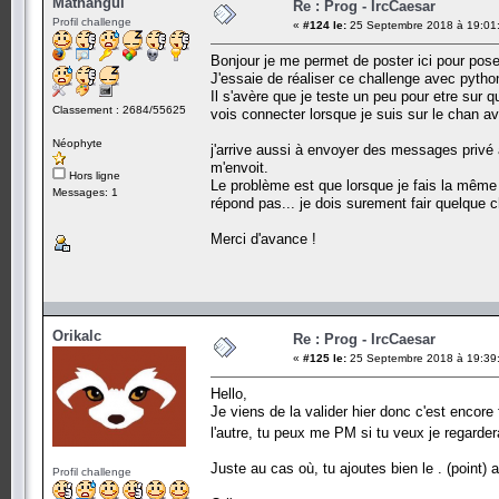
Mathangui
Re : Prog - IrcCaesar
Profil challenge
«
#124 le:
25 Septembre 2018 à 19:01
Bonjour je me permet de poster ici pour pose
J'essaie de réaliser ce challenge avec pytho
Il s'avère que je teste un peu pour etre sur q
Classement : 2684/55625
vois connecter lorsque je suis sur le chan av
Néophyte
j'arrive aussi à envoyer des messages privé à
m'envoit.
Hors ligne
Le problème est que lorsque je fais la même 
Messages: 1
répond pas... je dois surement fair quelque c
Merci d'avance !
Orikalc
Re : Prog - IrcCaesar
«
#125 le:
25 Septembre 2018 à 19:39
Hello,
Je viens de la valider hier donc c'est encore
l'autre, tu peux me PM si tu veux je regard
Juste au cas où, tu ajoutes bien le . (point)
Profil challenge