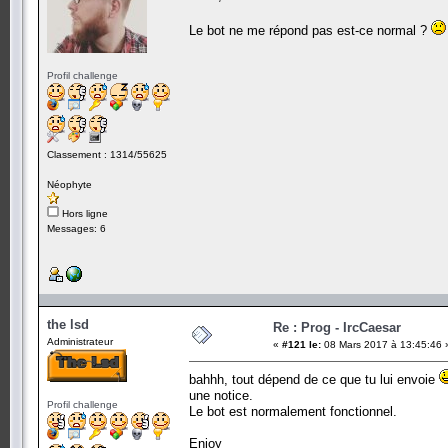
Le bot ne me répond pas est-ce normal ?
Profil challenge
Classement : 1314/55625
Néophyte
Hors ligne
Messages: 6
the lsd
Re : Prog - IrcCaesar
Administrateur
«
#121 le:
08 Mars 2017 à 13:45:46 
bahhh, tout dépend de ce que tu lui envoie
une notice.
Profil challenge
Le bot est normalement fonctionnel.
Enjoy