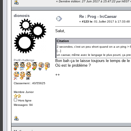
«
Dernière édition: 27 Juin 2017 à 15:47:22 par hl037
dionosis
Re : Prog - IrcCaesar
«
#123 le:
01 Juillet 2017 à 17:33:48
Salut,
Citation
2 secondes, c'est un peu short quand on a un ping >
[...]
un caesar, même avec le langage le plus pourri, ça pr
Profil challenge
Bon bah ça te laisse toujours le temps de le 
Où est le problème ?
++
Classement : 40/55625
Membre Junior
Hors ligne
Messages: 94