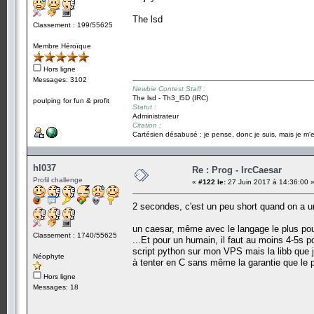
The lsd
Classement : 199/55625
Membre Héroïque
Hors ligne
Messages: 3102
Newbie Contest Staff :
The lsd - Th3_l5D (IRC)
poulping for fun & profit
Statut :
Administrateur
Citation :
Cartésien désabusé : je pense, donc je suis, mais je m'e
hl037
Re : Prog - IrcCaesar
Profil challenge
«
#122 le:
27 Juin 2017 à 14:36:00 
2 secondes, c'est un peu short quand on a 
un caesar, même avec le langage le plus pou
Classement : 1740/55625
...Et pour un humain, il faut au moins 4-5s pou
script python sur mon VPS mais la libb que j'u
Néophyte
à tenter en C sans même la garantie que le 
Hors ligne
Messages: 18