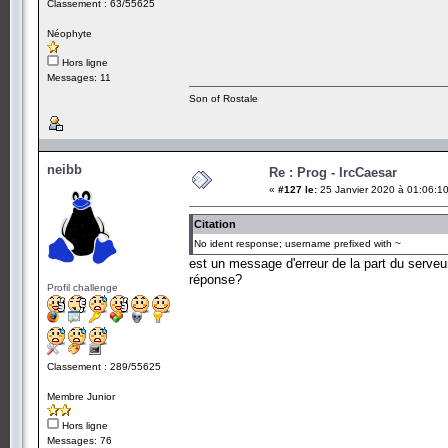
Classement : 63/55625
Néophyte
Hors ligne
Messages: 11
Son of Rostale
neibb
Re : Prog - IrcCaesar
«
#127 le:
25 Janvier 2020 à 01:06:10
Citation
No ident response; username prefixed with ~
est un message d'erreur de la part du serveu
réponse?
Profil challenge
Classement : 289/55625
Membre Junior
Hors ligne
Messages: 76