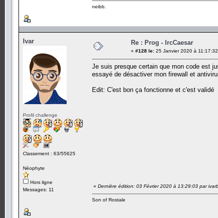
neibb.
Ivar
Re : Prog - IrcCaesar
«
#128 le:
25 Janvier 2020 à 11:17:32
Je suis presque certain que mon code est jus
essayé de désactiver mon firewall et antivir
Edit: C'est bon ça fonctionne et c'est validé
Profil challenge
Classement : 63/55625
Néophyte
Hors ligne
«
Dernière édition: 03 Février 2020 à 13:29:03 par iva
Messages: 11
Son of Rostale