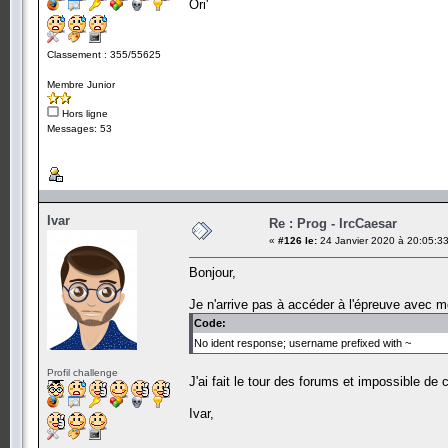
Ori'
Classement : 355/55625
Membre Junior
Hors ligne
Messages: 53
Ivar
Re : Prog - IrcCaesar
«
#126 le:
24 Janvier 2020 à 20:05:33
Bonjour,
Je n'arrive pas à accéder à l'épreuve avec m
Code:
No ident response; username prefixed with ~
Profil challenge
J'ai fait le tour des forums et impossible d
Ivar,