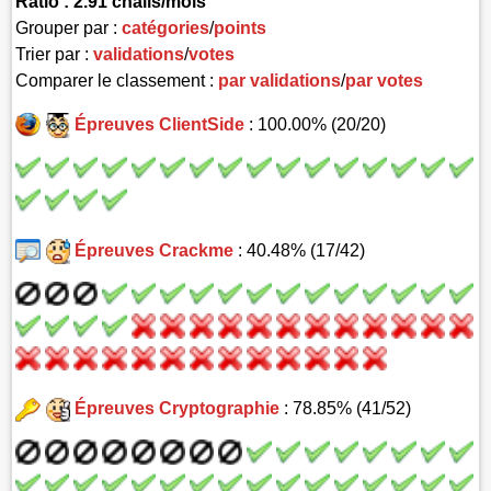
Ratio : 2.91 challs/mois
Grouper par :
catégories
/
points
Trier par :
validations
/
votes
Comparer le classement :
par validations
/
par votes
Épreuves ClientSide
: 100.00% (20/20)
Épreuves Crackme
: 40.48% (17/42)
Épreuves Cryptographie
: 78.85% (41/52)