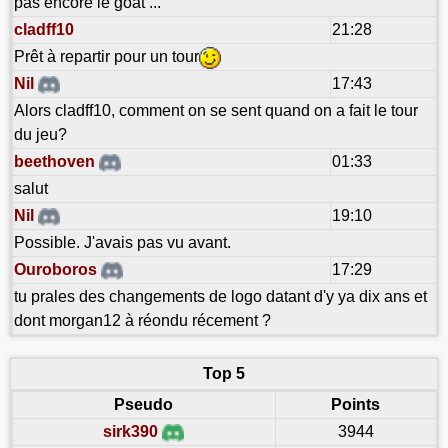
pas encore le goat ...
cladff10
21:28
Prêt à repartir pour un tour
Nil
17:43
Alors cladff10, comment on se sent quand on a fait le tour
du jeu?
beethoven
01:33
salut
Nil
19:10
Possible. J'avais pas vu avant.
Ouroboros
17:29
tu prales des changements de logo datant d'y ya dix ans et
dont morgan12 à réondu récement ?
Top 5
Pseudo
Points
sirk390
3944