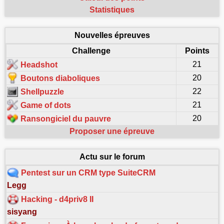
Statistiques
Nouvelles épreuves
Challenge
Points
21
Headshot
20
Boutons diaboliques
22
Shellpuzzle
21
Game of dots
20
Ransongiciel du pauvre
Proposer une épreuve
Actu sur le forum
Pentest sur un CRM type SuiteCRM
Legg
Hacking - d4priv8 II
sisyang