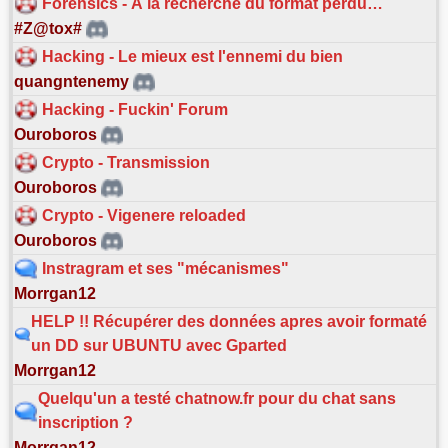
Forensics - À la recherche du format perdu…
#Z@tox#
Hacking - Le mieux est l'ennemi du bien
quangntenemy
Hacking - Fuckin' Forum
Ouroboros
Crypto - Transmission
Ouroboros
Crypto - Vigenere reloaded
Ouroboros
Instragram et ses "mécanismes"
Morrgan12
HELP !! Récupérer des données apres avoir formaté
un DD sur UBUNTU avec Gparted
Morrgan12
Quelqu'un a testé chatnow.fr pour du chat sans
inscription ?
Morrgan12