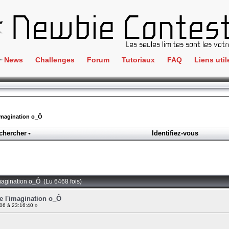
News
Challenges
Forum
Tutoriaux
FAQ
Liens util
Crackme
IRC
ClientSide
Newbi
Cryptographie
Liens
l'imagination o_Ô
Forensics
chercher
Identifiez-vous
Parten
Hacking
Régle
Logique
Goodi
Programmation
'imagination o_Ô (Lu 6468 fois)
L'incu
Stéganographie
de l'imagination o_Ô
6 à 23:16:40 »
Wargame
Tous les challenges