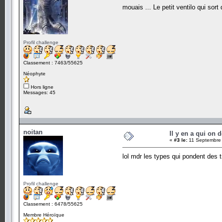
mouais ... Le petit ventilo qui sort
Profil challenge
Classement : 7463/55625
Néophyte
Hors ligne
Messages: 45
noitan
Il y en a qui on 
«
#3 le:
11 Septembre 
lol mdr les types qui pondent de
Profil challenge
Classement : 6478/55625
Membre Héroïque