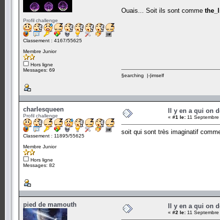
Ouais... Soit ils sont comme
the_
Profil challenge
Classement : 4167/55625
Membre Junior
Hors ligne
Messages: 69
§earching |-|imself
charlesqueen
Il y en a qui on 
Profil challenge
«
#1 le:
11 Septembre 
soit qui sont très imaginatif comme
Classement : 11895/55625
Membre Junior
Hors ligne
Messages: 82
pied de mamouth
Il y en a qui on 
«
#2 le:
11 Septembre 