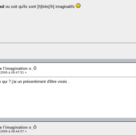
lsd
ou soit qu'ils sont [h]très[/h] imaginatifs
de l'imagination o_Ô
2006 à 06:47:51 »
 qui ? j'ai un présentiment d'être visés .
de l'imagination o_Ô
2006 à 09:44:57 »