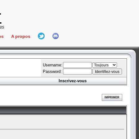
es
A propos
L'équipe
e Connect
Hall Of Fame
Username:
Password:
Inscrivez-vous
aires
ment
IMPRIMER
es
bateur