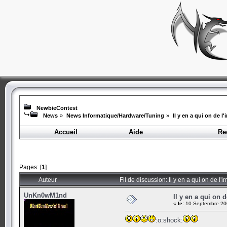
NewbieContest
News
»
News Informatique/Hardware/Tuning
»
Il y en a qui on de 
Accueil
Aide
Re
Pages: [
1
]
Auteur
Fil de discussion: Il y en a qui on de l
UnKn0wM1nd
Il y en a qui on 
«
le:
10 Septembre 200
:o:shock: