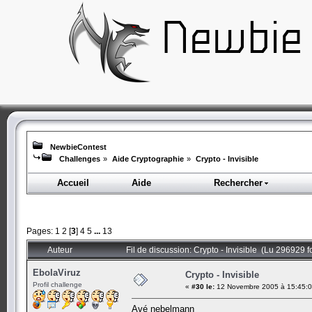
NewbieContest
Challenges
»
Aide Cryptographie
»
Crypto - Invisible
Accueil
Aide
Rechercher
Pages:
1
2
[
3
]
4
5
...
13
Auteur
Fil de discussion: Crypto - Invisible (Lu 296929 f
EbolaViruz
Crypto - Invisible
Profil challenge
«
#30 le:
12 Novembre 2005 à 15:45:0
Avé nebelmann