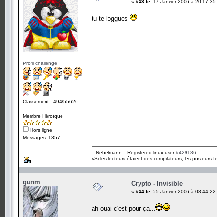
«
#43 le:
17 Janvier 2006 à 20:17:35
tu te loggues
Profil challenge
Classement : 494/55626
Membre Héroïque
Hors ligne
Messages: 1357
-- Nebelmann -- Registered linux user
#429186
«Si les lecteurs étaient des compilateurs, les posteurs fe
gunm
Crypto - Invisible
«
#44 le:
25 Janvier 2006 à 08:44:22
ah ouai c'est pour ça...