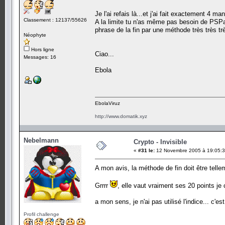
Je l'ai refais là...et j'ai fait exactement 4 ma
Classement : 12137/55626
A la limite tu n'as même pas besoin de PSPad
phrase de la fin par une méthode très très tr
Néophyte
Hors ligne
Ciao...
Messages: 16
Ebola
EbolaViruz
http://www.domatik.xyz
Nebelmann
Crypto - Invisible
«
#31 le:
12 Novembre 2005 à 19:05:3
A mon avis, la méthode de fin doit être telle
Grrrr
, elle vaut vraiment ses 20 points je
a mon sens, je n'ai pas utilisé l'indice... c'e
Profil challenge