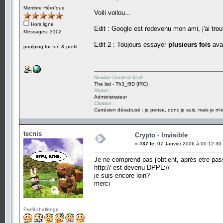
Membre Héroïque
Voili voilou...
Hors ligne
Edit : Google est redevenu mon ami, j'ai trou
Messages: 3102
Edit 2 : Toujours essayer
plusieurs fois
avan
poulping for fun & profit
Newbie Contest Staff :
The lsd - Th3_l5D (IRC)
Statut :
Administrateur
Citation :
Cartésien désabusé : je pense, donc je suis, mais je m'e
tecnis
Crypto - Invisible
«
#37 le:
07 Janvier 2006 à 00:12:30
Je ne comprend pas j'obtient, après etre pas
http:// est devenu DPPL://
je suis encore loin?
merci
Profil challenge