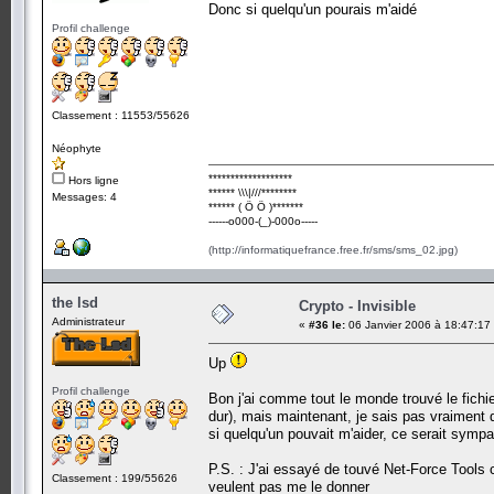
Donc si quelqu'un pourais m'aidé
Profil challenge
Classement : 11553/55626
Néophyte
*******************
Hors ligne
****** \\\|///********
Messages: 4
****** ( Ö Ö )*******
------o000-(_)-000o-----
(http://informatiquefrance.free.fr/sms/sms_02.jpg)
the lsd
Crypto - Invisible
Administrateur
«
#36 le:
06 Janvier 2006 à 18:47:17
Up
Profil challenge
Bon j'ai comme tout le monde trouvé le fichie
dur), mais maintenant, je sais pas vraiment qu
si quelqu'un pouvait m'aider, ce serait sympa
P.S. : J'ai essayé de touvé Net-Force Tools
Classement : 199/55626
veulent pas me le donner