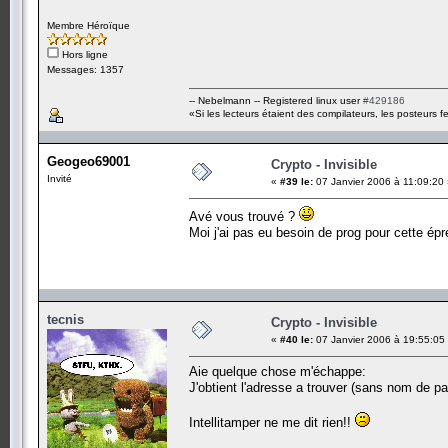
Membre Héroïque
Hors ligne
Messages: 1357
-- Nebelmann -- Registered linux user
#429186
«Si les lecteurs étaient des compilateurs, les posteurs fe
Geogeo69001
Crypto - Invisible
Invité
«
#39 le:
07 Janvier 2006 à 11:09:20 
Avé vous trouvé ?
Moi j'ai pas eu besoin de prog pour cette épr
tecnis
Crypto - Invisible
«
#40 le:
07 Janvier 2006 à 19:55:05
Aie quelque chose m'échappe:
J'obtient l'adresse a trouver (sans nom de pa
Intellitamper ne me dit rien!!