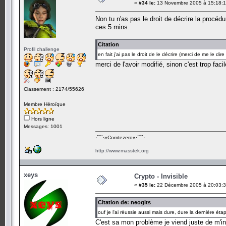
«
#34 le:
13 Novembre 2005 à 15:18:1
Non tu n'as pas le droit de décrire la procédu
ces 5 mins.
Citation
Profil challenge
en fait j'ai pas le droit de le décrire (merci de me le di
merci de l'avoir modifié, sinon c'est trop fac
Classement : 2174/55626
Membre Héroïque
Hors ligne
Messages: 1001
·´¯`·­»Comtezero«­·´¯`·
http://www.masstek.org
xeys
Crypto - Invisible
«
#35 le:
22 Décembre 2005 à 20:03:3
Citation de: neogits
ouf je l'ai réussie aussi mais dure, dure la dernière éta
C'est sa mon problème je viend juste de m'i