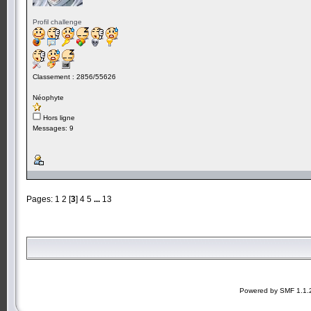
Profil challenge
Classement : 2856/55626
Néophyte
Hors ligne
Messages: 9
Pages:
1
2
[
3
]
4
5
...
13
Powered by SMF 1.1.