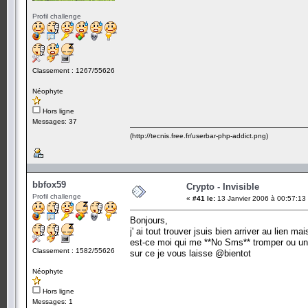
Profil challenge
Classement : 1267/55626
Néophyte
Hors ligne
Messages: 37
(http://tecnis.free.fr/userbar-php-addict.png)
bbfox59
Crypto - Invisible
Profil challenge
«
#41 le:
13 Janvier 2006 à 00:57:13
Bonjours,
j' ai tout trouver jsuis bien arriver au lien ma
est-ce moi qui me **No Sms** tromper ou un
Classement : 1582/55626
sur ce je vous laisse @bientot
Néophyte
Hors ligne
Messages: 1