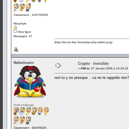
Classement : 1267/55626
Néophyte
Hors ligne
Messages: 37
(http://tecnis.free.fr/userbar-php-addict.png)
Nebelmann
Crypto - Invisible
«
#38 le:
07 Janvier 2006 à 10:29:19
non tu y es presque... ca ne te rappelle rien?
Profil challenge
Classement : 494/55626