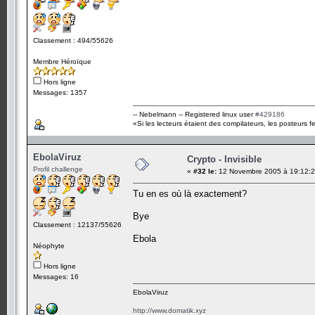
Classement : 494/55626
Membre Héroïque
Hors ligne
Messages: 1357
-- Nebelmann -- Registered linux user
#429186
«Si les lecteurs étaient des compilateurs, les posteurs fe
EbolaViruz
Crypto - Invisible
Profil challenge
«
#32 le:
12 Novembre 2005 à 19:12:2
Tu en es où là exactement?
Bye
Classement : 12137/55626
Ebola
Néophyte
Hors ligne
Messages: 16
EbolaViruz
http://www.domatik.xyz