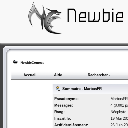
NewbieContest
Accueil
Aide
Rechercher
Sommaire - MarbasFR
Pseudonyme:
MarbasFR
Messages:
4 (0.001 pa
Rang:
Néophyte
Inscrit le:
19 Mai 20
Actif dernièrement:
26 Juin 20