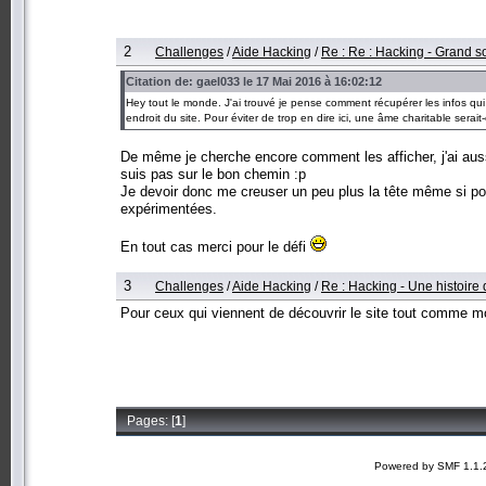
2
Challenges
/
Aide Hacking
/
Re : Re : Hacking - Grand
Citation de: gael033 le 17 Mai 2016 à 16:02:12
Hey tout le monde. J'ai trouvé je pense comment récupérer les infos qui 
endroit du site. Pour éviter de trop en dire ici, une âme charitable serai
De même je cherche encore comment les afficher, j'ai auss
suis pas sur le bon chemin :p
Je devoir donc me creuser un peu plus la tête même si pour
expérimentées.
En tout cas merci pour le défi
3
Challenges
/
Aide Hacking
/
Re : Hacking - Une histoire 
Pour ceux qui viennent de découvrir le site tout comme moi
Pages: [
1
]
Powered by SMF 1.1.