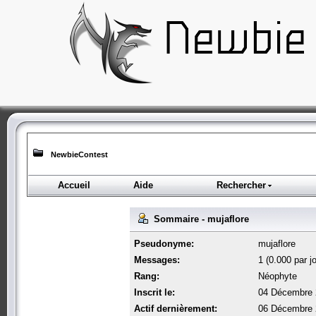
NewbieContest
Accueil
Aide
Rechercher
Sommaire - mujaflore
Pseudonyme:
mujaflore
Messages:
1 (0.000 par jo
Rang:
Néophyte
Inscrit le:
04 Décembre 
Actif dernièrement:
06 Décembre 