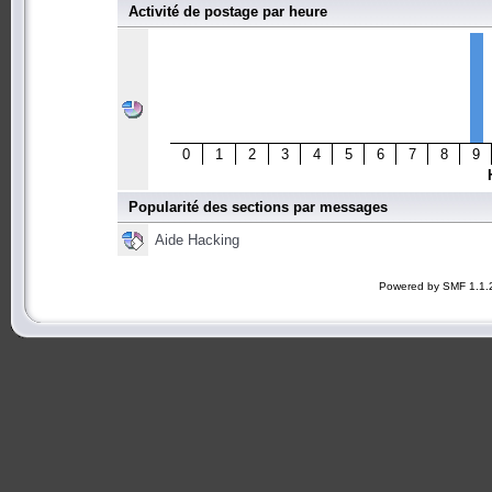
Activité de postage par heure
0
1
2
3
4
5
6
7
8
9
Popularité des sections par messages
Aide Hacking
Powered by SMF 1.1.