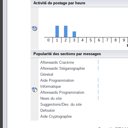
Activité de postage par heure
0
1
2
3
4
5
6
7
8
9
Popularité des sections par messages
Afterwards Crackme
Afterwards Stéganographie
Général
Aide Programmation
Informatique
Afterwards Programmation
News du site
Suggestions/Dev. du site
Defouloir
Aide Cryptographie