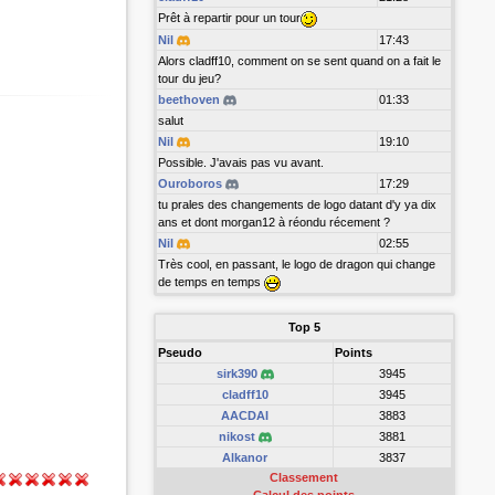
Prêt à repartir pour un tour
Nil
17:43
Alors cladff10, comment on se sent quand on a fait le
tour du jeu?
beethoven
01:33
salut
Nil
19:10
Possible. J'avais pas vu avant.
Ouroboros
17:29
tu prales des changements de logo datant d'y ya dix
ans et dont morgan12 à réondu récement ?
Nil
02:55
Très cool, en passant, le logo de dragon qui change
de temps en temps
Top 5
Pseudo
Points
sirk390
3945
cladff10
3945
AACDAI
3883
nikost
3881
Alkanor
3837
Classement