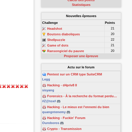
Calcul des points
Statistiques
Nouvelles épreuves
Challenge
Points
21
Headshot
20
Boutons diaboliques
22
Shellpuzzle
21
Game of dots
20
Ransongiciel du pauvre
Proposer une épreuve
Actu sur le forum
Pentest sur un CRM type SuiteCRM
Legg
Hacking - d4priv8 II
sisyang
Forensics - À la recherche du format perdu…
#Z@tox#
Hacking - Le mieux est l'ennemi du bien
quangntenemy
Hacking - Fuckin' Forum
Ouroboros
Crypto - Transmission