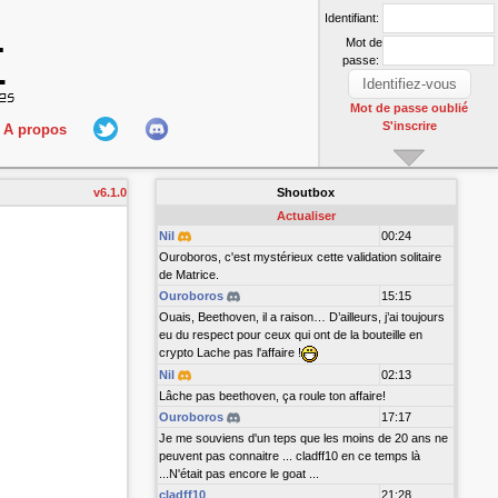
Identifiant:
Mot de
passe:
Mot de passe oublié
S'inscrire
A propos
L'équipe
v6.1.0
Shoutbox
nect
Hall Of Fame
Actualiser
Nil
00:24
Ouroboros, c'est mystérieux cette validation solitaire
de Matrice.
Ouroboros
15:15
Ouais, Beethoven, il a raison… D’ailleurs, j’ai toujours
eu du respect pour ceux qui ont de la bouteille en
crypto Lache pas l'affaire !
Nil
02:13
r
Lâche pas beethoven, ça roule ton affaire!
Ouroboros
17:17
Je me souviens d'un teps que les moins de 20 ans ne
peuvent pas connaitre ... cladff10 en ce temps là
...N'était pas encore le goat ...
cladff10
21:28