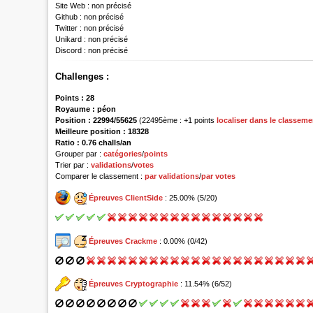
Site Web :
non précisé
Github :
non précisé
Twitter :
non précisé
Unikard :
non précisé
Discord :
non précisé
Challenges :
Points :
28
Royaume :
péon
Position :
22994/55625
(22495ème : +1 points
localiser dans le classeme
Meilleure position : 18328
Ratio : 0.76 challs/an
Grouper par :
catégories
/
points
Trier par :
validations
/
votes
Comparer le classement :
par validations
/
par votes
Épreuves ClientSide
: 25.00% (5/20)
Épreuves Crackme
: 0.00% (0/42)
Épreuves Cryptographie
: 11.54% (6/52)