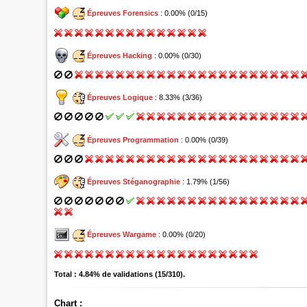
Épreuves Forensics
: 0.00% (0/15)
Épreuves Hacking
: 0.00% (0/30)
Épreuves Logique
: 8.33% (3/36)
Épreuves Programmation
: 0.00% (0/39)
Épreuves Stéganographie
: 1.79% (1/56)
Épreuves Wargame
: 0.00% (0/20)
Total : 4.84% de validations (15/310).
Chart :