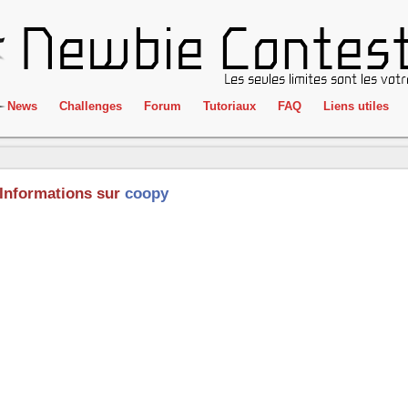
News
Challenges
Forum
Tutoriaux
FAQ
Liens utiles
ClientSide
IRC
Crackme
Newbie Con
Informations sur
coopy
Forensics
Liens
Cryptographie
Partenaires
Hacking
Réglement
Logique
Goodies
Programmation
L'incubateu
Stéganographie
Wargame
Tous les challenges