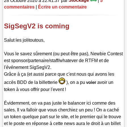
28 Octobre 2020 à 22:41:37 par
Stockage
|
5
commentaires
|
Écrire un commentaire
SigSegV2 is coming
Salut les jolitoutous,
Vous le savez sûrement (ou peut être pas), Newbie Contest
est sponsor/partenaire/staff/whatever de RTFM et de
l'événement SigSegV2.
Grâce à ça (et aussi parce que c'est nous qui avons les
accès BDD de la billetterie
), on a pu
voler
avoir un
token à vous offrir pour l'event !
Évidemment, on va pas juste le balancer ici comme des
sales. Il va falloir que vous cherchiez un peu ! On a caché
un token quelque part sur le site, et le premier qui le trouve
et le poste en réponse à cette news aura le droit à un billet