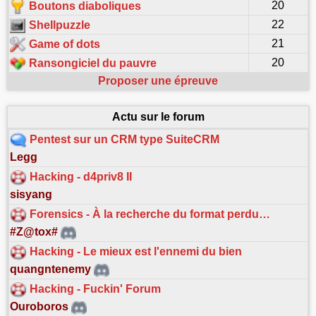
20
Boutons diaboliques
22
Shellpuzzle
21
Game of dots
20
Ransongiciel du pauvre
Proposer une épreuve
Actu sur le forum
Pentest sur un CRM type SuiteCRM
Legg
Hacking - d4priv8 II
sisyang
Forensics - À la recherche du format perdu…
#Z@tox#
Hacking - Le mieux est l'ennemi du bien
quangntenemy
Hacking - Fuckin' Forum
Ouroboros