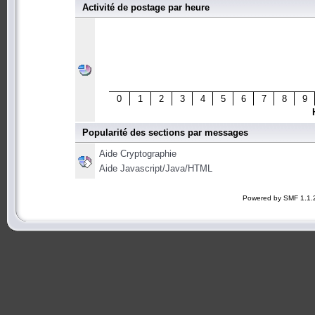
Activité de postage par heure
0
1
2
3
4
5
6
7
8
9
Popularité des sections par messages
Aide Cryptographie
Aide Javascript/Java/HTML
Powered by SMF 1.1.