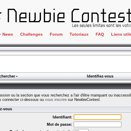
News
Challenges
Forum
Tutoriaux
FAQ
Liens util
Crackme
IRC
ClientSide
Newbi
Cryptographie
Liens
Forensics
chercher
Identifiez-vous
Parten
Hacking
Régle
Logique
cussion ou la section que vous recherchez a l'air d'être manquant ou inaccessi
Goodi
s connecter ci-dessous ou
vous inscrire
sur NewbieContest.
Programmation
ez-vous
L'incu
Stéganographie
Identifiant:
Wargame
Mot de passe:
Tous les challenges