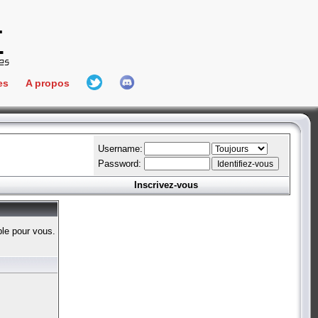
es
A propos
L'équipe
e Connect
Hall Of Fame
Username:
Password:
Inscrivez-vous
aires
ment
ble pour vous.
es
bateur