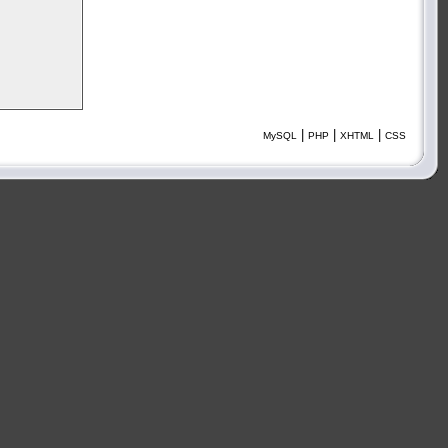
|
|
|
MySQL
PHP
XHTML
CSS