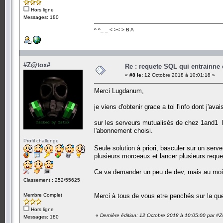
Hors ligne
Messages: 180
^ ^_ _ < >< > B A
#Z@tox#
Re : requete SQL qui entrainne 
«
#8 le:
12 Octobre 2018 à 10:01:18 »
Merci Lugdanum,
je viens d'obtenir grace a toi l'info dont j'ava
sur les serveurs mutualisés de chez 1and
l'abonnement choisi.
Profil challenge
Seule solution à priori, basculer sur un ser
plusieurs morceaux et lancer plusieurs reque
Ca va demander un peu de dev, mais au moins
Classement : 252/55625
Membre Complet
Merci à tous de vous etre penchés sur la que
Hors ligne
«
Dernière édition: 12 Octobre 2018 à 10:05:00 par #
Messages: 180