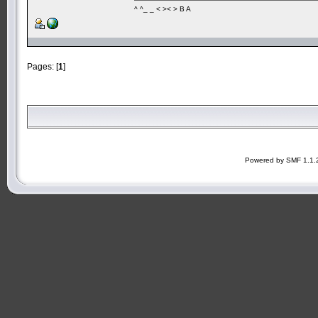
^ ^_ _ < >< > B A
Pages: [
1
]
Powered by SMF 1.1.