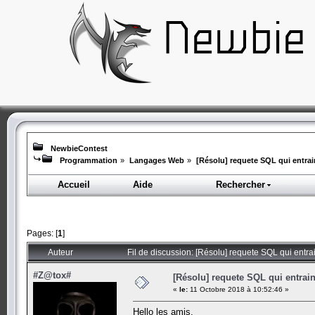
NewbieContest
Programmation
»
Langages Web
»
[Résolu] requete SQL qui entrai
Accueil
Aide
Rechercher
Pages: [
1
]
Auteur
Fil de discussion: [Résolu] requete SQL qui entr
#Z@tox#
[Résolu] requete SQL qui entrain
«
le:
11 Octobre 2018 à 10:52:46 »
Hello les amis,