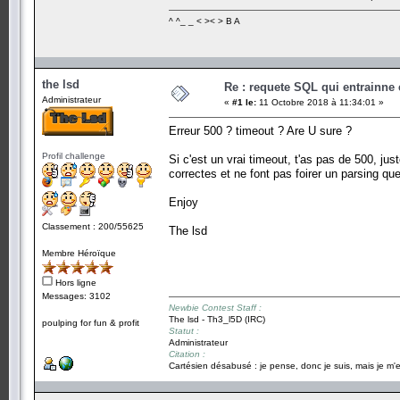
^ ^_ _ < >< > B A
the lsd
Re : requete SQL qui entrainne 
Administrateur
«
#1 le:
11 Octobre 2018 à 11:34:01 »
Erreur 500 ? timeout ? Are U sure ?
Profil challenge
Si c'est un vrai timeout, t'as pas de 500, ju
correctes et ne font pas foirer un parsing qu
Enjoy
Classement : 200/55625
The lsd
Membre Héroïque
Hors ligne
Messages: 3102
Newbie Contest Staff :
The lsd - Th3_l5D (IRC)
poulping for fun & profit
Statut :
Administrateur
Citation :
Cartésien désabusé : je pense, donc je suis, mais je m'e