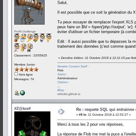
Salut,
Il est possible que ce soit la génération du 
Tu peux essayer de remplacer l'export XLS pa
peux faire un
$fd = fopen('php://output', 'w'); 
éviter d'utiliser un fichier temporaire (à co
Profil challenge
Edit : Il aussi possible que tu dépasses la mé
traitement des données (c'est comme quand tu v
Classement : 23/55625
«
Dernière édition: 11 Octobre 2018 à 12:11:19 par flo
Membre Junior
Newbie Contest Staff :
Flob
Statut :
Hors ligne
Administrateur
Messages: 74
Citation :
...
Blog :
elrindel.github.io
#Z@tox#
Re : requete SQL qui entrainne 
«
#5 le:
11 Octobre 2018 à 12:52:27 »
Merci à tous les 2 pour vos réponses,
La réponse de Flob me met la puce a l'oreill