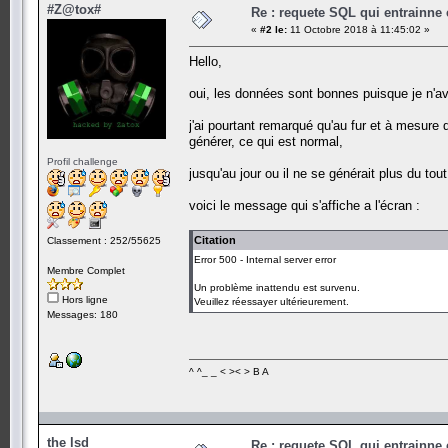
#Z@tox#
Re : requete SQL qui entrainne 
«
#2 le:
11 Octobre 2018 à 11:45:02 »
Hello,
oui, les données sont bonnes puisque je n'av
j'ai pourtant remarqué qu'au fur et à mesure 
générer, ce qui est normal,
Profil challenge
jusqu'au jour ou il ne se générait plus du tou
voici le message qui s'affiche a l'écran :
Citation
Classement : 252/55625
Error 500 - Internal server error
Membre Complet
Un problème inattendu est survenu.
Hors ligne
Veuillez réessayer ultérieurement.
Messages: 180
^ ^_ _ < >< > B A
the lsd
Re : requete SQL qui entrainne 