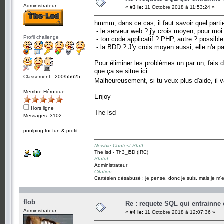
Administrateur
«
#3 le:
11 Octobre 2018 à 11:53:24 »
hmmm, dans ce cas, il faut savoir quel parti
- le serveur web ? j'y crois moyen, pour moi 
Profil challenge
- ton code applicatif ? PHP, autre ? possible
- la BDD ? J'y crois moyen aussi, elle n'a p
Pour éliminer les problèmes un par un, fais d
que ça se situe ici
Classement : 200/55625
Malheureusement, si tu veux plus d'aide, il v
Membre Héroïque
Enjoy
Hors ligne
The lsd
Messages: 3102
poulping for fun & profit
Newbie Contest Staff :
The lsd - Th3_l5D (IRC)
Statut :
Administrateur
Citation :
Cartésien désabusé : je pense, donc je suis, mais je m'e
flob
Re : requete SQL qui entrainne 
Administrateur
«
#4 le:
11 Octobre 2018 à 12:07:36 »