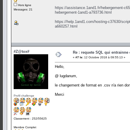
Hors ligne
https://assistance.1and1.fr/hebergement-c6
Messages: 21
hebergement-1and1-a793736.html
https://help.1and1.com/hosting-c37630/scri
a660257.html
#Z@tox#
Re : requete SQL qui entrainne 
«
#7 le:
12 Octobre 2018 à 09:55:13 »
Hello,
@ lugdanum,
le changement de format en .csv n'a rien donn
Merci
Profil challenge
Classement : 252/55625
Membre Complet