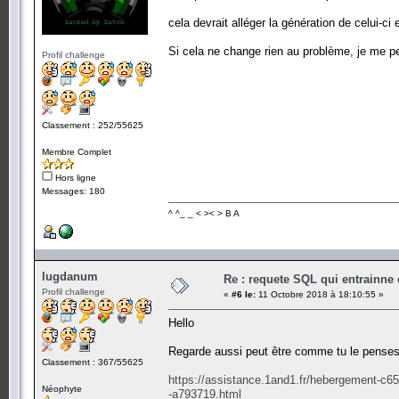
cela devrait alléger la génération de celui-ci 
Si cela ne change rien au problème, je me pe
Profil challenge
Classement : 252/55625
Membre Complet
Hors ligne
Messages: 180
^ ^_ _ < >< > B A
lugdanum
Re : requete SQL qui entrainne 
Profil challenge
«
#6 le:
11 Octobre 2018 à 18:10:55 »
Hello
Regarde aussi peut être comme tu le pense
Classement : 367/55625
https://assistance.1and1.fr/hebergement-c6
Néophyte
-a793719.html