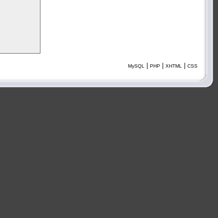
|
|
|
MySQL
PHP
XHTML
CSS