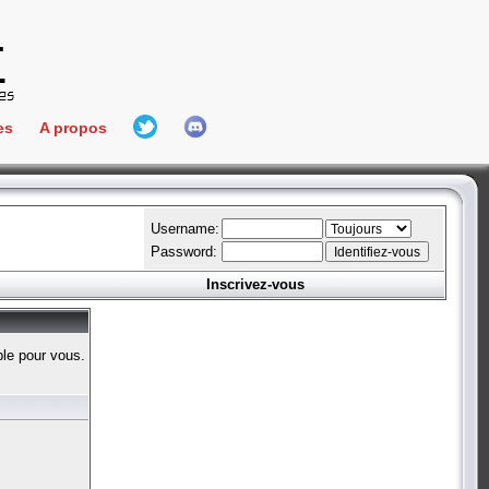
es
A propos
L'équipe
e Connect
Hall Of Fame
Username:
Password:
Inscrivez-vous
aires
ment
ble pour vous.
es
bateur