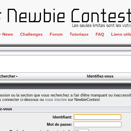
News
Challenges
Forum
Tutoriaux
FAQ
Liens util
Crackme
IRC
ClientSide
Newbi
Cryptographie
Liens
Forensics
chercher
Identifiez-vous
Parten
Hacking
Régle
Logique
cussion ou la section que vous recherchez a l'air d'être manquant ou inaccessi
Goodi
s connecter ci-dessous ou
vous inscrire
sur NewbieContest.
Programmation
ez-vous
L'incu
Stéganographie
Identifiant:
Wargame
Mot de passe:
Tous les challenges