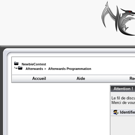
NewbieContest
Afterwards
»
Afterwards Programmation
Accueil
Aide
Re
Attention !
Le fil de dis
Merci de vou
Identifi