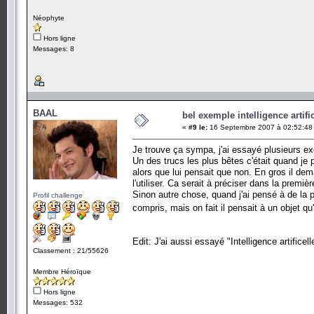
Néophyte
Hors ligne
Messages: 8
BAAL
bel exemple intelligence artific
«
#9 le:
16 Septembre 2007 à 02:52:48
Je trouve ça sympa, j'ai essayé plusieurs e
Un des trucs les plus bêtes c'était quand je 
alors que lui pensait que non. En gros il de
l'utiliser. Ca serait à préciser dans la premiè
Sinon autre chose, quand j'ai pensé à de la pe
Profil challenge
compris, mais on fait il pensait à un objet qu
Edit: J'ai aussi essayé "Intelligence artifice
Classement : 21/55626
Membre Héroïque
Hors ligne
Messages: 532