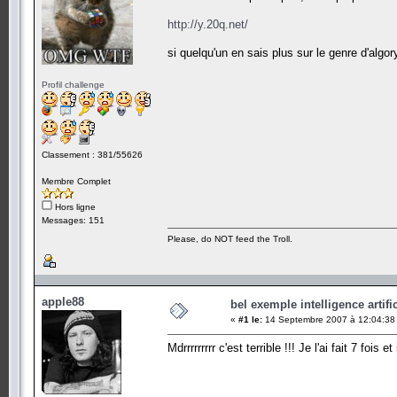
http://y.20q.net/
si quelqu'un en sais plus sur le genre d'algor
Profil challenge
Classement : 381/55626
Membre Complet
Hors ligne
Messages: 151
Please, do NOT feed the Troll.
apple88
bel exemple intelligence artific
«
#1 le:
14 Septembre 2007 à 12:04:38
Mdrrrrrrrrr c'est terrible !!! Je l'ai fait 7 foi