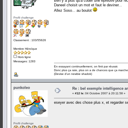
Ben y a plus qu'à coder une épreuve pour N
Daneel choisit un mot et faut le deviner...
Allez Soso... au boulot
Profil challenge
Classement : 103/55626
Membre Héroïque
Hors ligne
Messages: 1283
En essayant continuellement, on finit par réussir.
Donc plus ça rate, plus on a de chances que ça marche
(Devise d'un newbie shadok)
punkoleo
Re : bel exemple intelligence art
«
#12 le:
04 Octobre 2007 à 20:11:58 »
eseyer avec des chose plus x, et regarder se 
Profil challenge