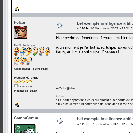
Folcan
bel exemple intelligence artific
«
#10 le:
16 Septembre 2007 à 17:31:5
N'empeche ca fonctionne fichtrement bien leu
Profil challenge
A un moment je l'ai fait avec tulipe, apres qu'
fleur), et il m'a sorti tulipe. Chapeau !
Classement : 535/55626
Membre Héroïque
Hors ligne
-=[FoLc@N]=-
Messages: 1520
Citation :
* Le futur appartient à ceux qui croient à la beauté de 
* Il y'a seulement 10 categories de gens dans la vie : ce
CommComm
bel exemple intelligence artific
«
#11 le:
17 Septembre 2007 à 12:28:1