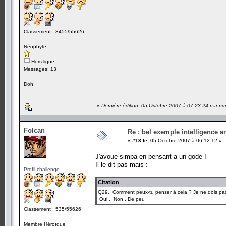
Classement : 3455/55626
Néophyte
Hors ligne
Messages: 13
Doh
«
Dernière édition: 05 Octobre 2007 à 07:23:24 par pu
Folcan
Re : bel exemple intelligence art
«
#13 le:
05 Octobre 2007 à 06:12:12 »
J'avoue simpa en pensant a un gode !
Il le dit pas mais :
Profil challenge
Citation
Q29. Comment peux-tu penser à cela ? Je ne dois pas 
Oui , Non , De peu
Classement : 535/55626
Membre Héroïque