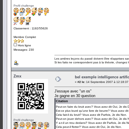
Profil challenge
Classement : 1192/55626
Membre Complet
Hors ligne
Messages: 230
Les amères leçons du passé doivent être réapprises sans
Si les faits ne correspondent pas à la théorie, changez le
Zmx
bel exemple intelligence artific
«
#2 le:
14 Septembre 2007 à 12:18:37
J'essaye avec "un os"
Je gagne en 30 question
Citation
Peut-on faire du bruit avec? Vous avez dit Oui, Je dis
Est-ce plus lourd qu'une livre de beurre? Vous avez dit
Cela fait-il du bruit? Vous avez dit Parfois, Je dis Non.
Peut-on jouer dehors avec? Vous avez dit Oui, Je dis 
Profil challenge
Y a-t-il un trou dedans? Vous avez dit Parfois, Je dis N
Cela peut-il flotter? Vous avez dit Oui, Je dis Non.