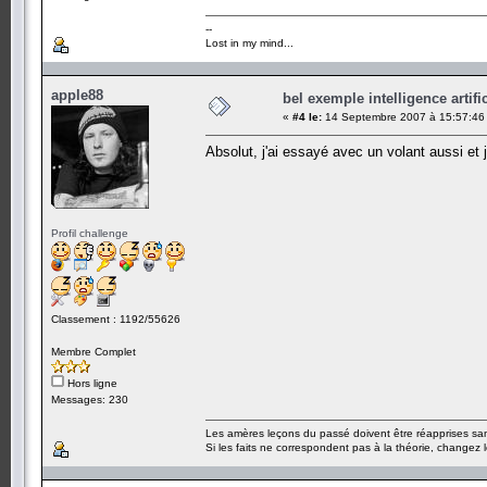
--
Lost in my mind...
apple88
bel exemple intelligence artific
«
#4 le:
14 Septembre 2007 à 15:57:46
Absolut, j'ai essayé avec un volant aussi et j
Profil challenge
Classement : 1192/55626
Membre Complet
Hors ligne
Messages: 230
Les amères leçons du passé doivent être réapprises sans
Si les faits ne correspondent pas à la théorie, changez le