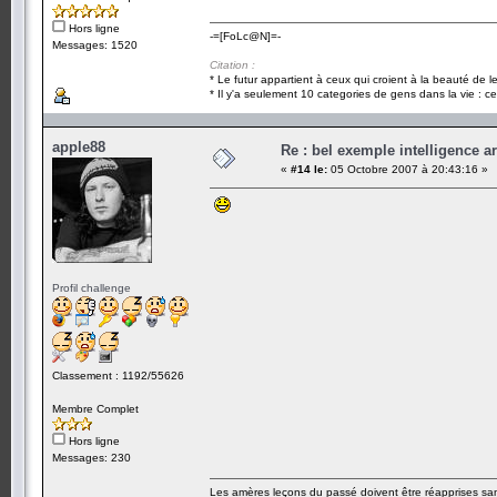
Hors ligne
-=[FoLc@N]=-
Messages: 1520
Citation :
* Le futur appartient à ceux qui croient à la beauté de 
* Il y'a seulement 10 categories de gens dans la vie : ce
apple88
Re : bel exemple intelligence art
«
#14 le:
05 Octobre 2007 à 20:43:16 »
Profil challenge
Classement : 1192/55626
Membre Complet
Hors ligne
Messages: 230
Les amères leçons du passé doivent être réapprises sans