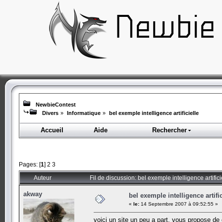
NewbieContest
Divers
»
Informatique
»
bel exemple intelligence artificielle
Accueil
Aide
Rechercher
Pages: [
1
]
2
3
Auteur
Fil de discussion: bel exemple intelligence artific
akway
bel exemple intelligence artific
«
le:
14 Septembre 2007 à 09:52:55 »
voici un site un peu a part, vous propose de