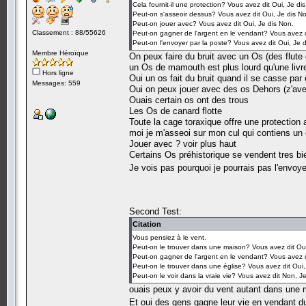
Cela fournit-il une protection? Vous avez dit Oui, Je di
Peut-on s'asseoir dessus? Vous avez dit Oui, Je dis N
Peut-on jouer avec? Vous avez dit Oui, Je dis Non.
Classement : 88/55626
Peut-on gagner de l'argent en le vendant? Vous avez d
Peut-on l'envoyer par la poste? Vous avez dit Oui, Je 
Membre Héroïque
On peux faire du bruit avec un Os (des flute 
un Os de mamouth est plus lourd qu'une livr
Hors ligne
Oui un os fait du bruit quand il se casse pa
Messages: 559
Oui on peux jouer avec des os Dehors (z'avez
Ouais certain os ont des trous
Les Os de canard flotte
Toute la cage toraxique offre une protection a
moi je m'asseoi sur mon cul qui contiens un 
Jouer avec ? voir plus haut
Certains Os préhistorique se vendent tres bi
Je vois pas pourquoi je pourrais pas l'envoy
Second Test:
Citation
Vous pensiez à le vent.
Peut-on le trouver dans une maison? Vous avez dit Oui
Peut-on gagner de l'argent en le vendant? Vous avez d
Peut-on le trouver dans une église? Vous avez dit Oui,
Peut-on le voir dans la vraie vie? Vous avez dit Non, Je
ouais peux y avoir du vent autant dans une m
Et oui des gens gagne leur vie en vendant d