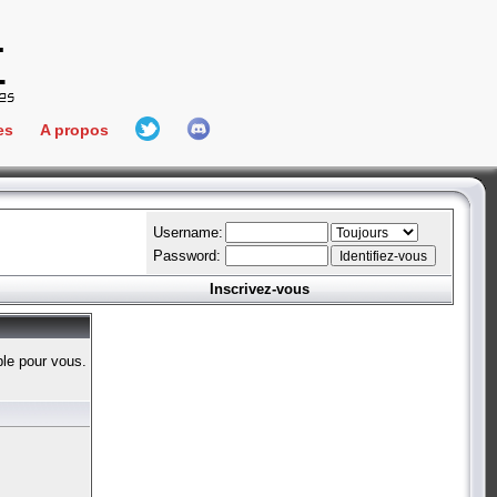
es
A propos
L'équipe
e Connect
Hall Of Fame
Username:
Password:
Inscrivez-vous
aires
ment
ble pour vous.
es
bateur