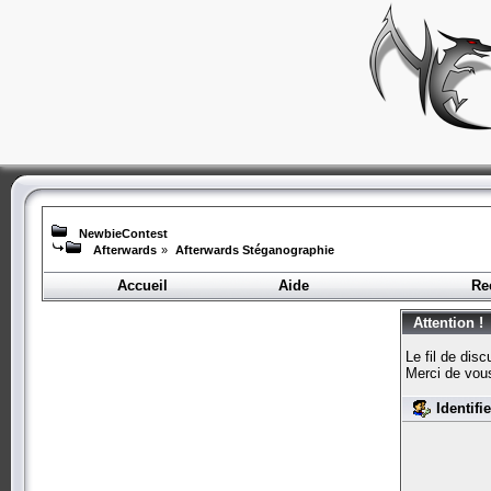
NewbieContest
Afterwards
»
Afterwards Stéganographie
Accueil
Aide
Re
Attention !
Le fil de dis
Merci de vou
Identifi