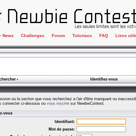
News
Challenges
Forum
Tutoriaux
FAQ
Liens util
Crackme
IRC
ClientSide
Newbi
Cryptographie
Liens
Forensics
chercher
Identifiez-vous
Parten
Hacking
Régle
Logique
cussion ou la section que vous recherchez a l'air d'être manquant ou inaccessi
Goodi
s connecter ci-dessous ou
vous inscrire
sur NewbieContest.
Programmation
ez-vous
L'incu
Stéganographie
Identifiant:
Wargame
Mot de passe:
Tous les challenges