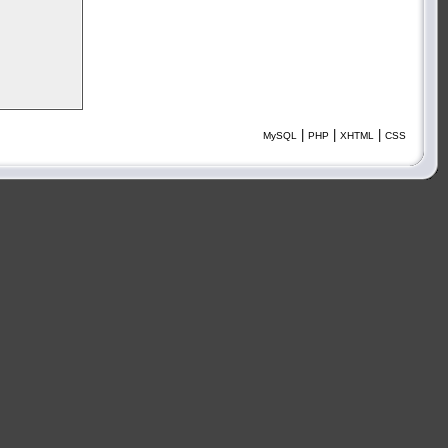
|
|
|
MySQL
PHP
XHTML
CSS