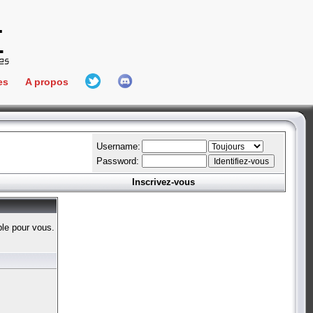
es
A propos
L'équipe
e Connect
Hall Of Fame
Username:
Password:
Inscrivez-vous
aires
ment
ble pour vous.
es
bateur