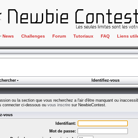
News
Challenges
Forum
Tutoriaux
FAQ
Liens util
Crackme
IRC
ClientSide
Newbi
Cryptographie
Liens
Forensics
chercher
Identifiez-vous
Parten
Hacking
Régle
Logique
cussion ou la section que vous recherchez a l'air d'être manquant ou inaccessi
Goodi
s connecter ci-dessous ou
vous inscrire
sur NewbieContest.
Programmation
ez-vous
L'incu
Stéganographie
Identifiant:
Wargame
Mot de passe:
Tous les challenges