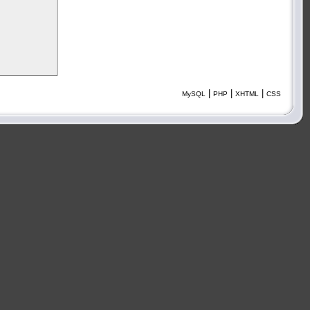
|
|
|
MySQL
PHP
XHTML
CSS