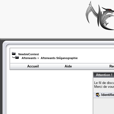
NewbieContest
Afterwards
»
Afterwards Stéganographie
Accueil
Aide
Re
Attention !
Le fil de dis
Merci de vou
Identifi