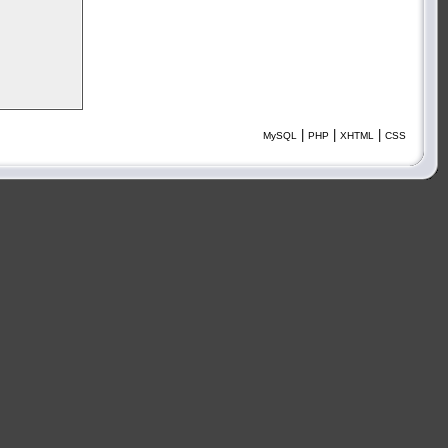
|
|
|
MySQL
PHP
XHTML
CSS