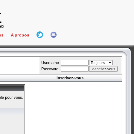
es
A propos
L'équipe
e Connect
Hall Of Fame
Username:
Password:
Inscrivez-vous
aires
ment
ble pour vous.
es
bateur