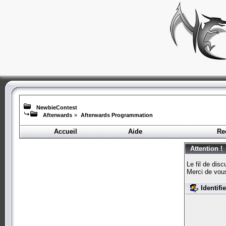
NewbieContest
Afterwards
»
Afterwards Programmation
Accueil
Aide
Re
Attention !
Le fil de dis
Merci de vou
Identifi