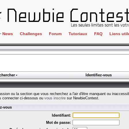
News
Challenges
Forum
Tutoriaux
FAQ
Liens util
Crackme
IRC
ClientSide
Newbi
Cryptographie
Liens
Forensics
chercher
Identifiez-vous
Parten
Hacking
Régle
Logique
cussion ou la section que vous recherchez a l'air d'être manquant ou inaccessi
Goodi
s connecter ci-dessous ou
vous inscrire
sur NewbieContest.
Programmation
ez-vous
L'incu
Stéganographie
Identifiant:
Wargame
Mot de passe:
Tous les challenges