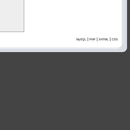
|
|
|
MySQL
PHP
XHTML
CSS