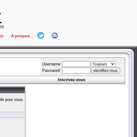
es
A propos
L'équipe
e Connect
Hall Of Fame
Username:
Password:
Inscrivez-vous
aires
ment
ble pour vous.
es
bateur