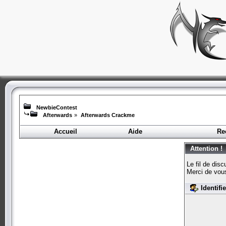
NewbieContest
Afterwards
»
Afterwards Crackme
Accueil
Aide
Re
Attention !
Le fil de dis
Merci de vou
Identifi