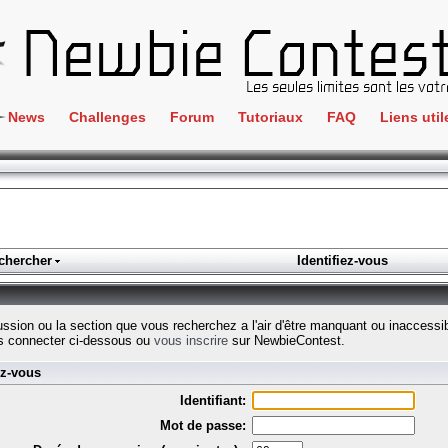
News
Challenges
Forum
Tutoriaux
FAQ
Liens util
Crackme
IRC
ClientSide
Newbi
Cryptographie
Liens
Forensics
chercher
Identifiez-vous
Parten
Hacking
Régle
Logique
cussion ou la section que vous recherchez a l'air d'être manquant ou inaccessi
Goodi
s connecter ci-dessous ou
vous inscrire
sur NewbieContest.
Programmation
ez-vous
L'incu
Stéganographie
Identifiant:
Wargame
Mot de passe:
Tous les challenges