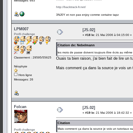
Messages: 645
http://backtrack-fr.net/
3NJ0Y et non pas enjoy comme certaine tapz
LPM007
[JS.02]
Profil challenge
«
#18 le:
21 Mai 2006 à 04:15:00 »
Citation de: Nebelmann
les mots de passe doivent toujours être écris au même 
Classement : 29595/55625
Ouais ta bien raison, j'ai bien fait de lire un tu
Néophyte
Mais comment ça dans la source je vois un tu
Hors ligne
Messages: 26
Folcan
[JS.02]
«
#19 le:
21 Mai 2006 à 18:42:32 »
Citation
Mais comment ça dans la source je vois un tutoriaux sur
Profil challenge