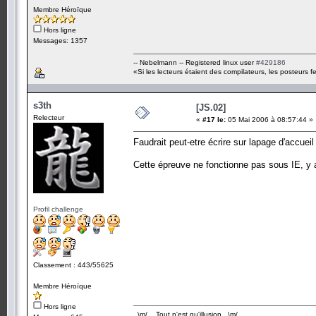
Membre Héroïque
Hors ligne
Messages: 1357
-- Nebelmann -- Registered linux user
#429186
«Si les lecteurs étaient des compilateurs, les posteurs fe
s3th
[JS.02]
Relecteur
«
#17 le:
05 Mai 2006 à 08:57:44 »
Faudrait peut-etre écrire sur lapage d'accuei
Cette épreuve ne fonctionne pas sous IE, y a
Profil challenge
Classement : 443/55625
Membre Héroïque
Hors ligne
..\m/.. Tout n'est qu'illusion ..\m/..