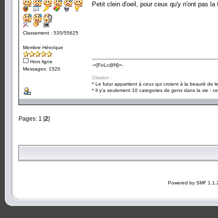
Petit clein d'oeil, pour ceux qu'y n'ont pas l
Classement : 535/55625
Membre Héroïque
Hors ligne
-=[FoLc@N]=-
Messages: 1520
Citation :
* Le futur appartient à ceux qui croient à la beauté de 
* Il y'a seulement 10 categories de gens dans la vie : ce
Pages:
1
[
2
]
Powered by SMF 1.1.