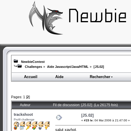
NewbieContest
Challenges
»
Aide Javascript/Java/HTML
»
[JS.02]
Accueil
Aide
Rechercher
Pages:
1
[
2
]
Auteur
Fil de discussion: [JS.02] (Lu 26175 fois)
trackshoot
[JS.02]
Profil challenge
«
#15 le:
04 Mai 2006 à 21:47:00 »
salut xavhot,