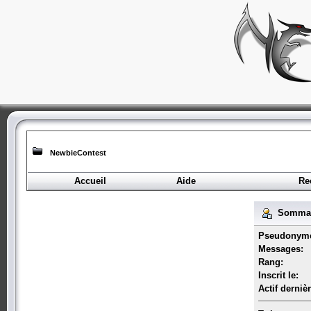
NewbieContest
Accueil
Aide
Re
Sommair
Pseudonym
Messages:
Rang:
Inscrit le:
Actif derniè