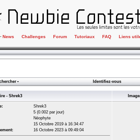
News
Challenges
Forum
Tutoriaux
FAQ
Liens util
Crackme
IRC
ClientSide
Newbi
Cryptographie
Liens
Forensics
chercher
Identifiez-vous
Parten
Hacking
Régle
e - Shrek3
Image/
Logique
Goodi
e:
Shrek3
Programmation
5 (0.002 par jour)
L'incu
Néophyte
Stéganographie
15 Octobre 2019 à 16:34:47
Wargame
rement:
16 Octobre 2023 à 09:49:04
Tous les challenges