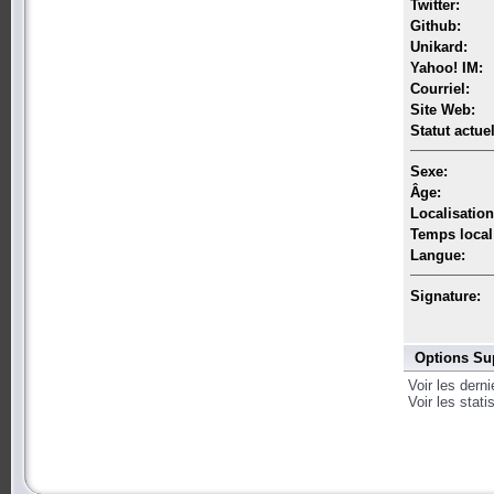
Twitter:
Github:
Unikard:
Yahoo! IM:
Courriel:
Site Web:
Statut actuel
Sexe:
Âge:
Localisation
Temps local
Langue:
Signature:
Options Su
Voir les dern
Voir les stat