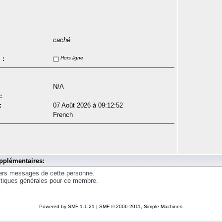
caché
 :
Hors ligne
N/A
:
:
07 Août 2026 à 09:12:52
French
pplémentaires:
iers messages de cette personne.
istiques générales pour ce membre.
Powered by SMF 1.1.21
|
SMF © 2006-2011, Simple Machines