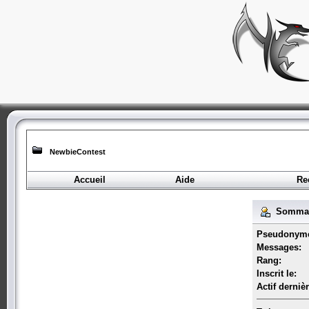
NewbieContest
Accueil
Aide
Re
Sommair
Pseudonym
Messages:
Rang:
Inscrit le:
Actif derniè