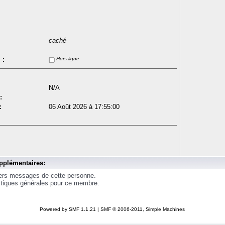
caché
 :
Hors ligne
N/A
:
:
06 Août 2026 à 17:55:00
pplémentaires:
iers messages de cette personne.
istiques générales pour ce membre.
Powered by SMF 1.1.21
|
SMF © 2006-2011, Simple Machines