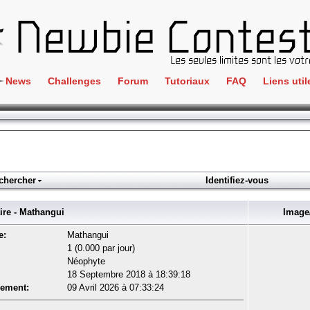
News
Challenges
Forum
Tutoriaux
FAQ
Liens util
Crackme
IRC
ClientSide
Newbi
Cryptographie
Liens
Forensics
chercher
Identifiez-vous
Parten
Hacking
Régle
e - Mathangui
Image/
Logique
Goodi
e:
Mathangui
Programmation
1 (0.000 par jour)
L'incu
Néophyte
Stéganographie
18 Septembre 2018 à 18:39:18
Wargame
rement:
09 Avril 2026 à 07:33:24
Tous les challenges