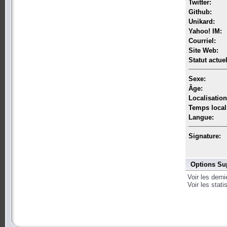
Twitter:
Github:
Unikard:
Yahoo! IM:
Courriel:
Site Web:
Statut actuel
Sexe:
Âge:
Localisation
Temps local
Langue:
Signature:
Options Su
Voir les dern
Voir les stat