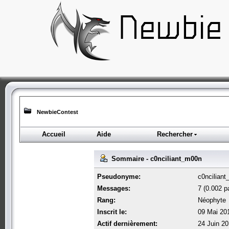
NewbieContest
Accueil
Aide
Rechercher
Sommaire - c0nciliant_m00n
Pseudonyme:
c0ncilian
Messages:
7 (0.002 pa
Rang:
Néophyte
Inscrit le:
09 Mai 20
Actif dernièrement:
24 Juin 20