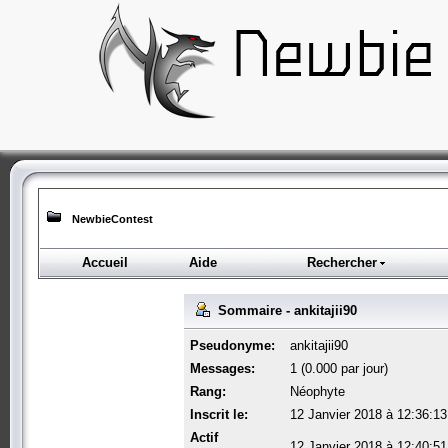
NewbieContest
Accueil
Aide
Rechercher
Sommaire - ankitajii90
Pseudonyme:
ankitajii90
Messages:
1 (0.000 par jour)
Rang:
Néophyte
Inscrit le:
12 Janvier 2018 à 12:36:13
Actif
12 Janvier 2018 à 12:40:51