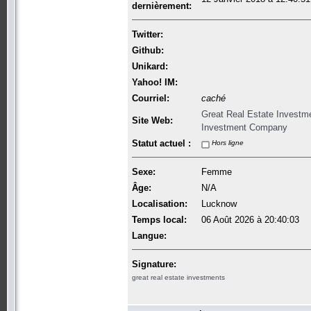
dernièrement:
Twitter:
Github:
Unikard:
Yahoo! IM:
Courriel:
caché
Great Real Estate Investme
Site Web:
Investment Company
Statut actuel :
Hors ligne
Sexe:
Femme
Âge:
N/A
Localisation:
Lucknow
Temps local:
06 Août 2026 à 20:40:03
Langue:
Signature:
great real estate investments