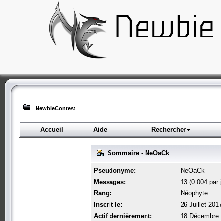
NewbieContest
Accueil
Aide
Rechercher
Sommaire - NeOaCk
Pseudonyme:
NeOaCk
Messages:
13 (0.004 par 
Rang:
Néophyte
Inscrit le:
26 Juillet 201
Actif dernièrement:
18 Décembre 