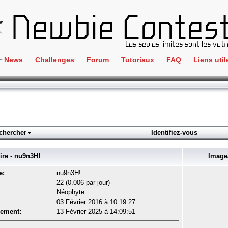
News
Challenges
Forum
Tutoriaux
FAQ
Liens util
Crackme
IRC
ClientSide
Newbi
Cryptographie
Liens
Forensics
chercher
Identifiez-vous
Parten
Hacking
Régle
e - nu9n3H!
Image/
Logique
Goodi
e:
nu9n3H!
Programmation
22 (0.006 par jour)
L'incu
Néophyte
Stéganographie
03 Février 2016 à 10:19:27
Wargame
rement:
13 Février 2025 à 14:09:51
Tous les challenges