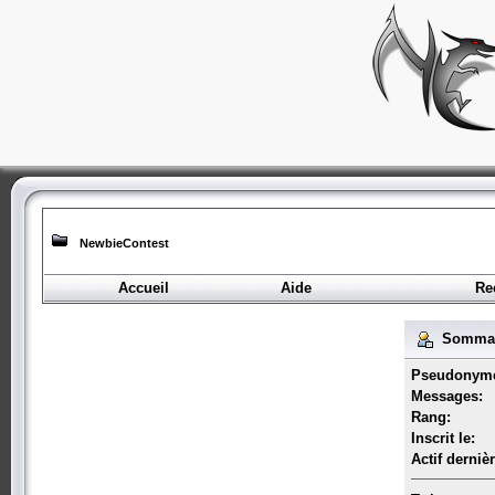
NewbieContest
Accueil
Aide
Re
Sommair
Pseudonym
Messages:
Rang:
Inscrit le:
Actif derniè