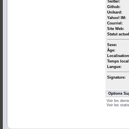
Twitter:
Github:
Unikard:
Yahoo! IM:
Courriel:
Site Web:
Statut actuel
Sexe:
Âge:
Localisation
Temps local
Langue:
Signature:
Options Su
Voir les dern
Voir les stat