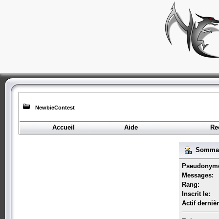
NewbieContest
Accueil
Aide
Re
Sommair
Pseudonym
Messages:
Rang:
Inscrit le:
Actif derniè