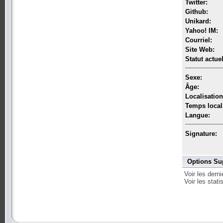
Twitter:
Github:
Unikard:
Yahoo! IM:
Courriel:
Site Web:
Statut actuel
Sexe:
Âge:
Localisation
Temps local
Langue:
Signature:
Options Su
Voir les dern
Voir les stat