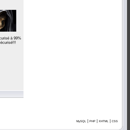
curisé à 99%
écurisé!!!
|
|
|
MySQL
PHP
XHTML
CSS