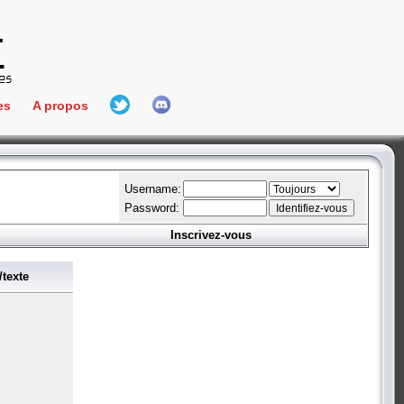
es
A propos
L'équipe
e Connect
Hall Of Fame
Username:
Password:
Inscrivez-vous
aires
ment
texte
es
bateur