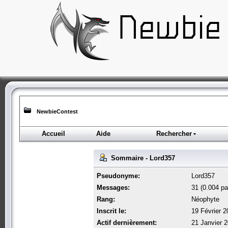
NewbieContest
Accueil
Aide
Rechercher
Sommaire - Lord357
Pseudonyme:
Lord357
Messages:
31 (0.004 par
Rang:
Néophyte
Inscrit le:
19 Février 2
Actif dernièrement:
21 Janvier 