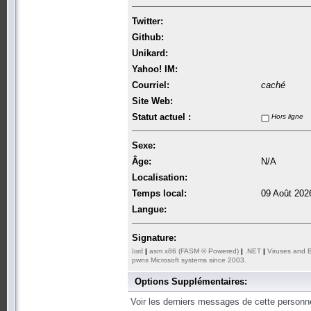
Twitter:
Github:
Unikard:
Yahoo! IM:
Courriel:
caché
Site Web:
Statut actuel :
Hors ligne
Sexe:
Âge:
N/A
Localisation:
Temps local:
09 Août 202
Langue:
Signature:
lord
|
asm x86 (FASM © Powered)
|
.NET
|
Viruses and 
pwns Microsoft systems since 2003.
Options Supplémentaires:
Voir les derniers messages de cette personn