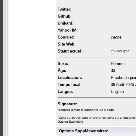
Twitter:
Github:
Unikard:
Yahoo! IM:
Courriel:
caché
Site Web:
Statut actuel :
Hors ligne
Sexe:
Homme
Âge:
33
Localisation:
Proche du poin
Temps local:
08 Août 2026 
Langue:
English
Signature:
N'oubliez jamais la puissance de Google.
"Celui qui trouve sans chercher est celui qui a longtemp
Gaston Bachelard
Options Supplémentaires: