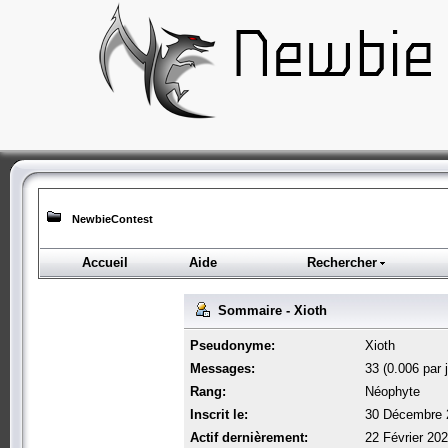
NewbieContest
Accueil
Aide
Rechercher
Sommaire - Xioth
Pseudonyme:
Xioth
Messages:
33 (0.006 par j
Rang:
Néophyte
Inscrit le:
30 Décembre 
Actif dernièrement:
22 Février 20