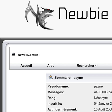
NewbieContest
Accueil
Aide
Rechercher
Sommaire - payne
Pseudonyme:
payne
Messages:
44 (0.006 par
Rang:
Néophyte
Inscrit le:
04 Janvier 
Actif dernièrement:
16 Août 200