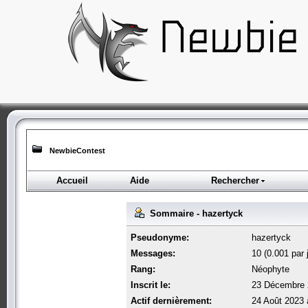
NewbieContest
Accueil
Aide
Rechercher
Sommaire - hazertyck
Pseudonyme:
hazertyck
Messages:
10 (0.001 par 
Rang:
Néophyte
Inscrit le:
23 Décembre 
Actif dernièrement:
24 Août 2023 