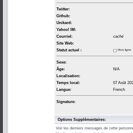
Twitter:
Github:
Unikard:
Yahoo! IM:
Courriel:
caché
Site Web:
Statut actuel :
Hors ligne
Sexe:
Âge:
N/A
Localisation:
Temps local:
07 Août 20
Langue:
French
Signature:
Options Supplémentaires:
Voir les derniers messages de cette personn