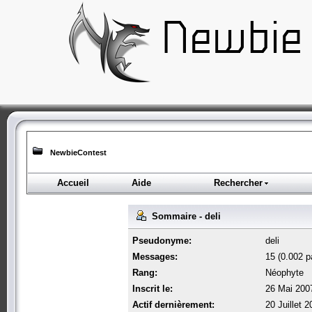
NewbieContest
Accueil
Aide
Rechercher
Sommaire - deli
Pseudonyme:
deli
Messages:
15 (0.002 pa
Rang:
Néophyte
Inscrit le:
26 Mai 200
Actif dernièrement:
20 Juillet 