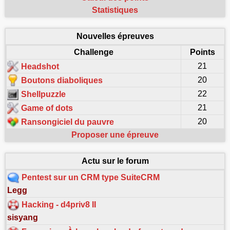
Statistiques
Nouvelles épreuves
Challenge
Points
21
Headshot
20
Boutons diaboliques
22
Shellpuzzle
21
Game of dots
20
Ransongiciel du pauvre
Proposer une épreuve
Actu sur le forum
Pentest sur un CRM type SuiteCRM
Legg
Hacking - d4priv8 II
sisyang