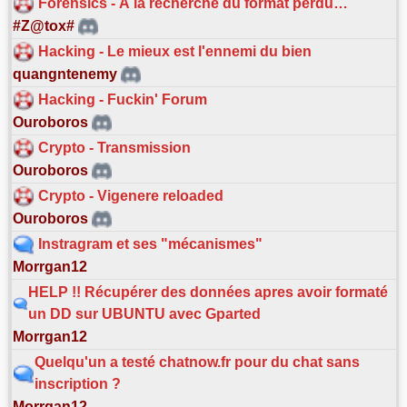
Forensics - À la recherche du format perdu…
#Z@tox#
Hacking - Le mieux est l'ennemi du bien
quangntenemy
Hacking - Fuckin' Forum
Ouroboros
Crypto - Transmission
Ouroboros
Crypto - Vigenere reloaded
Ouroboros
Instragram et ses "mécanismes"
Morrgan12
HELP !! Récupérer des données apres avoir formaté
un DD sur UBUNTU avec Gparted
Morrgan12
Quelqu'un a testé chatnow.fr pour du chat sans
inscription ?
Morrgan12