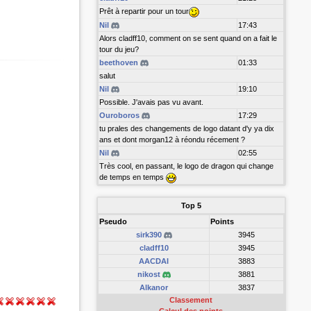
Prêt à repartir pour un tour
Nil
17:43
Alors cladff10, comment on se sent quand on a fait le
tour du jeu?
beethoven
01:33
salut
Nil
19:10
Possible. J'avais pas vu avant.
Ouroboros
17:29
tu prales des changements de logo datant d'y ya dix
ans et dont morgan12 à réondu récement ?
Nil
02:55
Très cool, en passant, le logo de dragon qui change
de temps en temps
Top 5
Pseudo
Points
sirk390
3945
cladff10
3945
AACDAI
3883
nikost
3881
Alkanor
3837
Classement