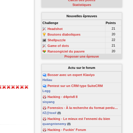
Calcul des points
Statistiques
Nouvelles épreuves
Challenge
Points
21
Headshot
20
Boutons diaboliques
22
Shellpuzzle
21
Game of dots
20
Ransongiciel du pauvre
Proposer une épreuve
Actu sur le forum
Bosser avec un expert Klaviyo
Heliau
Pentest sur un CRM type SuiteCRM
Legg
Hacking - d4priv8 II
sisyang
Forensics - À la recherche du format perdu…
#Z@tox#
Hacking - Le mieux est l'ennemi du bien
quangntenemy
Hacking - Fuckin' Forum