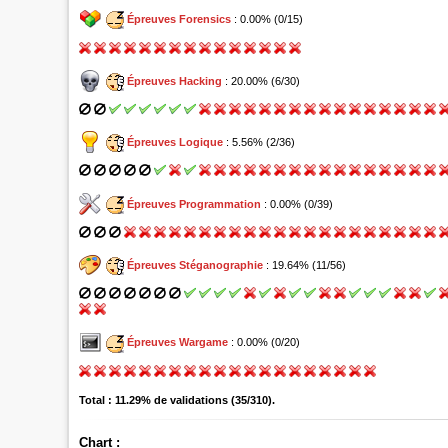
Épreuves Forensics
: 0.00% (0/15)
Épreuves Hacking
: 20.00% (6/30)
Épreuves Logique
: 5.56% (2/36)
Épreuves Programmation
: 0.00% (0/39)
Épreuves Stéganographie
: 19.64% (11/56)
Épreuves Wargame
: 0.00% (0/20)
Total : 11.29% de validations (35/310).
Chart :