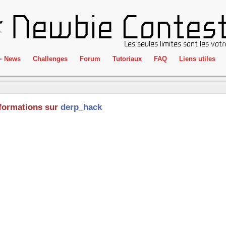
News
Challenges
Forum
Tutoriaux
FAQ
Liens utiles
ClientSide
IRC
Crackme
Newbie Con
formations sur
derp_hack
Forensics
Liens
Cryptographie
Partenaires
Hacking
Réglement
Logique
Goodies
Programmation
L'incubateu
Stéganographie
Wargame
Tous les challenges