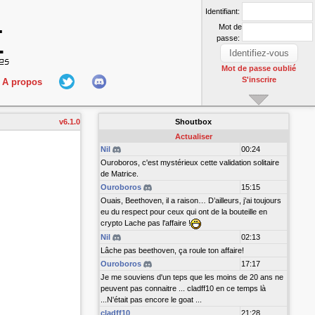
Identifiant:
Mot de
passe:
Mot de passe oublié
S'inscrire
A propos
L'équipe
v6.1.0
Shoutbox
nect
Hall Of Fame
Actualiser
Nil
00:24
Ouroboros, c'est mystérieux cette validation solitaire
de Matrice.
Ouroboros
15:15
Ouais, Beethoven, il a raison… D’ailleurs, j’ai toujours
eu du respect pour ceux qui ont de la bouteille en
crypto Lache pas l'affaire !
Nil
02:13
r
Lâche pas beethoven, ça roule ton affaire!
Ouroboros
17:17
Je me souviens d'un teps que les moins de 20 ans ne
peuvent pas connaitre ... cladff10 en ce temps là
...N'était pas encore le goat ...
cladff10
21:28