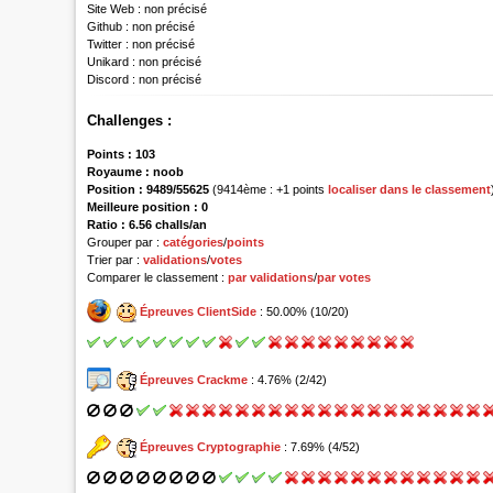
Site Web :
non précisé
Github :
non précisé
Twitter :
non précisé
Unikard :
non précisé
Discord :
non précisé
Challenges :
Points :
103
Royaume :
noob
Position :
9489/55625
(9414ème : +1 points
localiser dans le classement
Meilleure position : 0
Ratio : 6.56 challs/an
Grouper par :
catégories
/
points
Trier par :
validations
/
votes
Comparer le classement :
par validations
/
par votes
Épreuves ClientSide
: 50.00% (10/20)
Épreuves Crackme
: 4.76% (2/42)
Épreuves Cryptographie
: 7.69% (4/52)