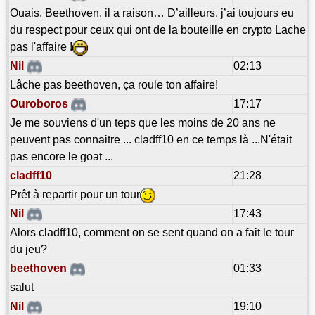
Ouais, Beethoven, il a raison… D’ailleurs, j’ai toujours eu
du respect pour ceux qui ont de la bouteille en crypto Lache
pas l'affaire !
Nil
02:13
Lâche pas beethoven, ça roule ton affaire!
Ouroboros
17:17
Je me souviens d'un teps que les moins de 20 ans ne
peuvent pas connaitre ... cladff10 en ce temps là ...N'était
pas encore le goat ...
cladff10
21:28
Prêt à repartir pour un tour
Nil
17:43
Alors cladff10, comment on se sent quand on a fait le tour
du jeu?
beethoven
01:33
salut
Nil
19:10