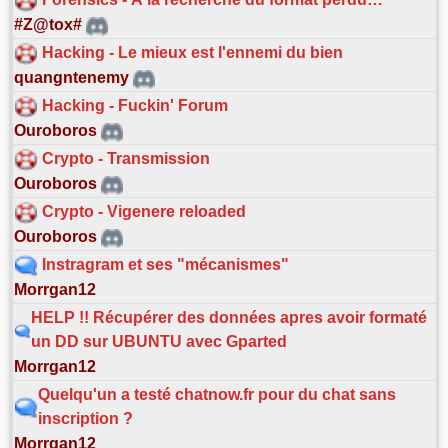
#Z@tox#
Hacking - Le mieux est l'ennemi du bien
quangntenemy
Hacking - Fuckin' Forum
Ouroboros
Crypto - Transmission
Ouroboros
Crypto - Vigenere reloaded
Ouroboros
Instragram et ses "mécanismes"
Morrgan12
HELP !! Récupérer des données apres avoir formaté
un DD sur UBUNTU avec Gparted
Morrgan12
Quelqu'un a testé chatnow.fr pour du chat sans
inscription ?
Morrgan12