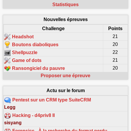
Statistiques
Nouvelles épreuves
Challenge
Points
21
Headshot
20
Boutons diaboliques
22
Shellpuzzle
21
Game of dots
20
Ransongiciel du pauvre
Proposer une épreuve
Actu sur le forum
Pentest sur un CRM type SuiteCRM
Legg
Hacking - d4priv8 II
sisyang
Forensics - À la recherche du format perdu…