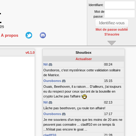
Identifiant:
Mot de
passe:
Mot de passe oublié
S'inscrire
A propos
L'équipe
v6.1.0
Shoutbox
nect
Hall Of Fame
Actualiser
Nil
00:24
Ouroboros, c'est mystérieux cette validation solitaire
de Matrice.
Ouroboros
15:15
Ouais, Beethoven, il a raison… D’ailleurs, j’ai toujours
eu du respect pour ceux qui ont de la bouteille en
crypto Lache pas l'affaire !
Nil
02:13
r
Lâche pas beethoven, ça roule ton affaire!
Ouroboros
17:17
Je me souviens d'un teps que les moins de 20 ans ne
peuvent pas connaitre ... cladff10 en ce temps là
...N'était pas encore le goat ...
cladff10
21:28