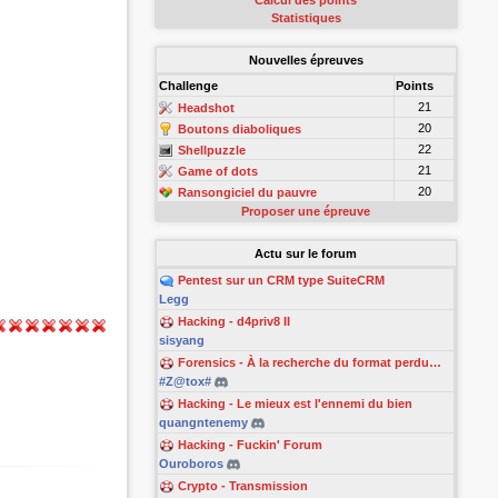
Calcul des points
Statistiques
Nouvelles épreuves
Challenge
Points
21
Headshot
20
Boutons diaboliques
22
Shellpuzzle
21
Game of dots
20
Ransongiciel du pauvre
Proposer une épreuve
Actu sur le forum
Pentest sur un CRM type SuiteCRM
Legg
Hacking - d4priv8 II
sisyang
Forensics - À la recherche du format perdu…
#Z@tox#
Hacking - Le mieux est l'ennemi du bien
quangntenemy
Hacking - Fuckin' Forum
Ouroboros
Crypto - Transmission