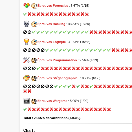
Épreuves Forensics
: 6.67% (1/15)
Épreuves Hacking
: 43.33% (13/30)
Épreuves Logique
: 41.67% (15/36)
Épreuves Programmation
: 2.56% (1/39)
Épreuves Stéganographie
: 10.71% (6/56)
Épreuves Wargame
: 5.00% (1/20)
Total : 23.55% de validations (73/310).
Chart :