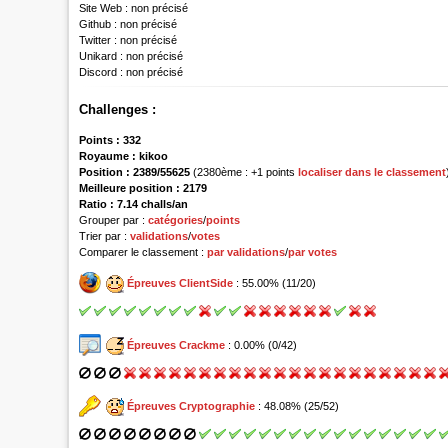
Site Web :
non précisé
Github :
non précisé
Twitter :
non précisé
Unikard :
non précisé
Discord :
non précisé
Challenges :
Points :
332
Royaume :
kikoo
Position :
2389/55625
(2380ème : +1 points
localiser dans le classement
Meilleure position : 2179
Ratio : 7.14 challs/an
Grouper par :
catégories
/
points
Trier par :
validations
/
votes
Comparer le classement :
par validations
/
par votes
Épreuves ClientSide
: 55.00% (11/20)
Épreuves Crackme
: 0.00% (0/42)
Épreuves Cryptographie
: 48.08% (25/52)