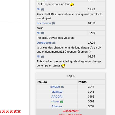
Prêt à repartir pour un tour
Nil
17:43
Alors cladff10, comment on se sent quand on a fait le
tour du jeu?
beethoven
01:33
salut
Nil
19:10
Possible. J'avais pas vu avant.
Ouroboros
17:29
tu prales des changements de logo datant d'y ya dix
ans et dont morgan12 à réondu récement ?
Nil
02:55
Très cool, en passant, le logo de dragon qui change
de temps en temps
Top 5
Pseudo
Points
sirk390
3945
cladff10
3945
AACDAI
3883
nikost
3881
Alkanor
3837
Classement