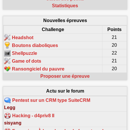
Statistiques
Nouvelles épreuves
Challenge
Points
21
Headshot
20
Boutons diaboliques
22
Shellpuzzle
21
Game of dots
20
Ransongiciel du pauvre
Proposer une épreuve
Actu sur le forum
Pentest sur un CRM type SuiteCRM
Legg
Hacking - d4priv8 II
sisyang