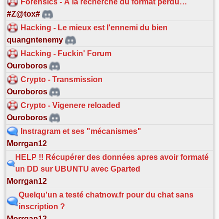
Forensics - À la recherche du format perdu…
#Z@tox#
Hacking - Le mieux est l'ennemi du bien
quangntenemy
Hacking - Fuckin' Forum
Ouroboros
Crypto - Transmission
Ouroboros
Crypto - Vigenere reloaded
Ouroboros
Instragram et ses "mécanismes"
Morrgan12
HELP !! Récupérer des données apres avoir formaté
un DD sur UBUNTU avec Gparted
Morrgan12
Quelqu'un a testé chatnow.fr pour du chat sans
inscription ?
Morrgan12