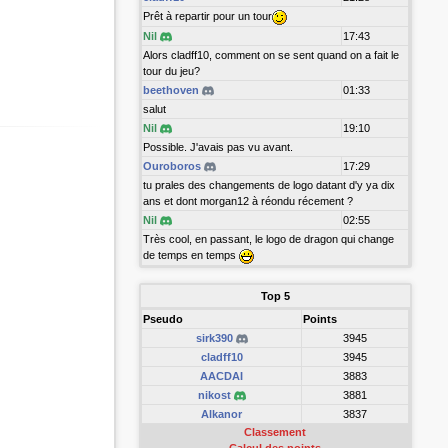
Prêt à repartir pour un tour
Nil
17:43
Alors cladff10, comment on se sent quand on a fait le
tour du jeu?
beethoven
01:33
salut
Nil
19:10
Possible. J'avais pas vu avant.
Ouroboros
17:29
tu prales des changements de logo datant d'y ya dix
ans et dont morgan12 à réondu récement ?
Nil
02:55
Très cool, en passant, le logo de dragon qui change
de temps en temps
Top 5
Pseudo
Points
sirk390
3945
cladff10
3945
AACDAI
3883
nikost
3881
Alkanor
3837
Classement