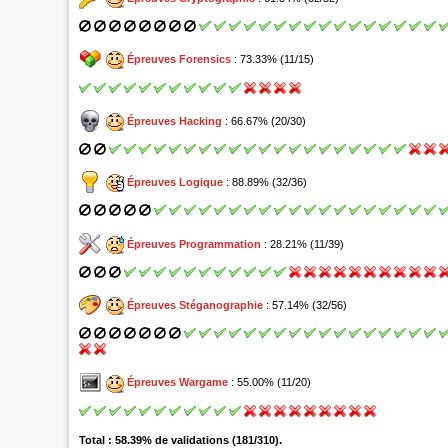
Épreuves Forensics
: 73.33% (11/15)
Épreuves Hacking
: 66.67% (20/30)
Épreuves Logique
: 88.89% (32/36)
Épreuves Programmation
: 28.21% (11/39)
Épreuves Stéganographie
: 57.14% (32/56)
Épreuves Wargame
: 55.00% (11/20)
Total : 58.39% de validations (181/310).