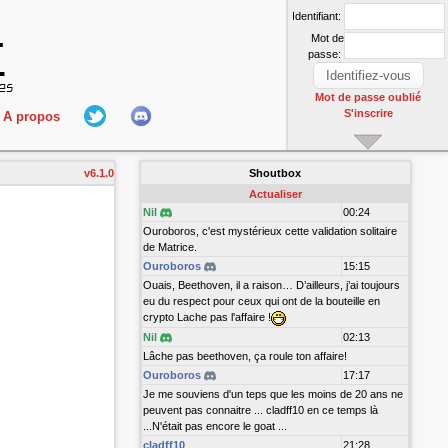
Identifiant:
Mot de
passe:
Mot de passe oublié
S'inscrire
A propos
L'équipe
v6.1.0
Shoutbox
nect
Hall Of Fame
Actualiser
Nil
00:24
Ouroboros, c'est mystérieux cette validation solitaire
de Matrice.
Ouroboros
15:15
Ouais, Beethoven, il a raison… D’ailleurs, j’ai toujours
eu du respect pour ceux qui ont de la bouteille en
crypto Lache pas l'affaire !
Nil
02:13
r
Lâche pas beethoven, ça roule ton affaire!
Ouroboros
17:17
Je me souviens d'un teps que les moins de 20 ans ne
peuvent pas connaitre ... cladff10 en ce temps là
...N'était pas encore le goat ...
cladff10
21:28