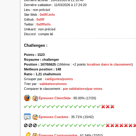
Dernière activité :
16/03/2026 à 21:10:40
Dernière validation :
11/03/2026 à 17:24:20
Lieu :
non précisé
Site Web :
0x0ff.info
Github :
0x0ff
Twitter :
0x0ffinfo
Unikard :
non précisé
Discord :
compte lié
Challenges :
Points :
1523
Royaume :
challenger
Position :
167/55625
(166ème : +2 points
localiser dans le classement
)
Meilleure position : 148
Ratio : 1.21 challs/mois
Grouper par :
catégories
/
points
Trier par :
validations
/
votes
Comparer le classement :
par validations
/
par votes
Épreuves ClientSide
: 85.00% (17/20)
Épreuves Crackme
: 35.71% (15/42)
Épreuves Cryptographie
: 61.54% (32/52)