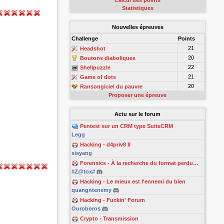
Calcul des points
Statistiques
Nouvelles épreuves
Challenge
Points
21
Headshot
20
Boutons diaboliques
22
Shellpuzzle
21
Game of dots
20
Ransongiciel du pauvre
Proposer une épreuve
Actu sur le forum
Pentest sur un CRM type SuiteCRM
Legg
Hacking - d4priv8 II
sisyang
Forensics - À la recherche du format perdu…
#Z@tox#
Hacking - Le mieux est l'ennemi du bien
quangntenemy
Hacking - Fuckin' Forum
Ouroboros
Crypto - Transmission