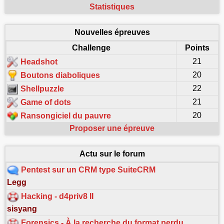
Statistiques
Nouvelles épreuves
Challenge
Points
21
Headshot
20
Boutons diaboliques
22
Shellpuzzle
21
Game of dots
20
Ransongiciel du pauvre
Proposer une épreuve
Actu sur le forum
Pentest sur un CRM type SuiteCRM
Legg
Hacking - d4priv8 II
sisyang
Forensics - À la recherche du format perdu…