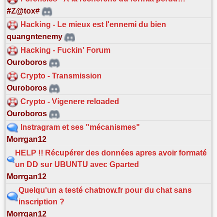
#Z@tox#
Hacking - Le mieux est l'ennemi du bien
quangntenemy
Hacking - Fuckin' Forum
Ouroboros
Crypto - Transmission
Ouroboros
Crypto - Vigenere reloaded
Ouroboros
Instragram et ses "mécanismes"
Morrgan12
HELP !! Récupérer des données apres avoir formaté
un DD sur UBUNTU avec Gparted
Morrgan12
Quelqu'un a testé chatnow.fr pour du chat sans
inscription ?
Morrgan12