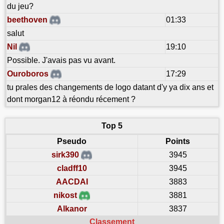
du jeu?
beethoven
01:33
salut
Nil
19:10
Possible. J'avais pas vu avant.
Ouroboros
17:29
tu prales des changements de logo datant d'y ya dix ans et
dont morgan12 à réondu récement ?
Top 5
Pseudo
Points
sirk390
3945
cladff10
3945
AACDAI
3883
nikost
3881
Alkanor
3837
Classement