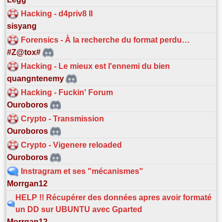
Hacking - d4priv8 II
sisyang
Forensics - À la recherche du format perdu…
#Z@tox#
Hacking - Le mieux est l'ennemi du bien
quangntenemy
Hacking - Fuckin' Forum
Ouroboros
Crypto - Transmission
Ouroboros
Crypto - Vigenere reloaded
Ouroboros
Instragram et ses "mécanismes"
Morrgan12
HELP !! Récupérer des données apres avoir formaté
un DD sur UBUNTU avec Gparted
Morrgan12