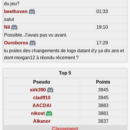
du jeu?
beethoven
01:33
salut
Nil
19:10
Possible. J'avais pas vu avant.
Ouroboros
17:29
tu prales des changements de logo datant d'y ya dix ans et
dont morgan12 à réondu récement ?
Top 5
Pseudo
Points
sirk390
3945
cladff10
3945
AACDAI
3883
nikost
3881
Alkanor
3837
Classement