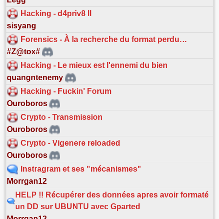
Hacking - d4priv8 II
sisyang
Forensics - À la recherche du format perdu…
#Z@tox#
Hacking - Le mieux est l'ennemi du bien
quangntenemy
Hacking - Fuckin' Forum
Ouroboros
Crypto - Transmission
Ouroboros
Crypto - Vigenere reloaded
Ouroboros
Instragram et ses "mécanismes"
Morrgan12
HELP !! Récupérer des données apres avoir formaté
un DD sur UBUNTU avec Gparted
Morrgan12